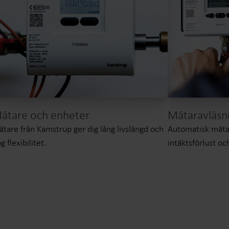
ätare och enheter
Mätaravläsn
tare från Kamstrup ger dig lång livslängd och
Automatisk mäta
g flexibilitet.
intäktsförlust o