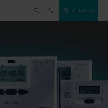
Mitt Kamstrup
tning
skapa lösningar som gör det möjligt för våra
 energieffektivitet och hantera elektrifiering.