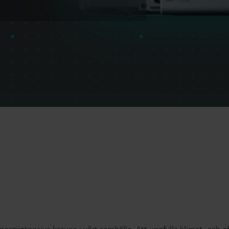
Lösningar för vattenmätning
Smarta lösningar för
Smarta lösningar för
noggrann mätning och
noggrann mätning a
effektiv förvaltning av vatten.
och effektiv
energianvändning.