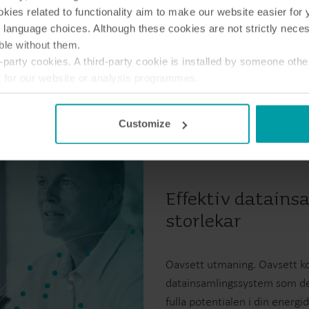
ies related to functionality aim to make our website easier for 
 language choices. Although these cookies are not strictly nece
ble without them.
party cookies. A third-party cookie is installed by someone othe
t for our website or analysis programmes.
or withdraw your consent from the Cookie Declaration
here
.
Customize
Effektiv datainsa
storlekar
Oavsett utmaning. Oavsett ko
datainsamlingssystem som desi
fulla potentialen i din ener