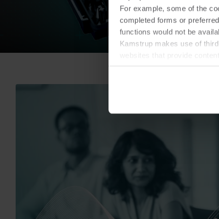
For example, some of the cook
completed forms or preferred
functions would not be availa
Kamstrup makes use of third-
websites that provide conten
You can at any time change 