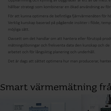
Uppvärmning och kylning av byggnader är ett av de mest ene
hållbar strategi som kombinerar en ökad användning av för
För att kunna optimera de befintliga fjärrvärmenäten för hö
Verklig kunskap baserad på pågående insikter i flöde, tem
möjliga sätt.
Oavsett om det handlar om att hantera eller förutspå produk
mätningslösningar och frekventa data den kunskap och de 
arbetet och för långsiktig planering och underhåll.
Det är dags att sättet optimera hur man producerar, hantera
Smart värmemätning fr