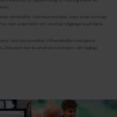
ffektivitetsmål för uppvärmning och kylning kräver en
Produktcenter
heten.
pptäck detaljerade insikter och resurser för
ande värmekällor i distributionsnätet, krävs exakt kunskap.
åra innovativa lösningar i vårt produktcenter.
hur man underhåller och utnyttjar tillgångarna på bästa
ra i distributionsnätet, tillhandahåller intelligenta
an. Dessutom kan du använda kunskapen i det dagliga