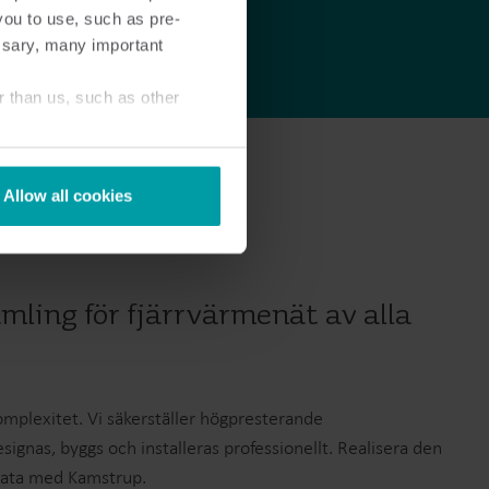
you to use, such as pre-
ssary, many important
r than us, such as other
Allow all cookies
mling för fjärrvärmenät av alla
mplexitet. Vi säkerställer högpresterande
gnas, byggs och installeras professionellt. Realisera den
gidata med Kamstrup.