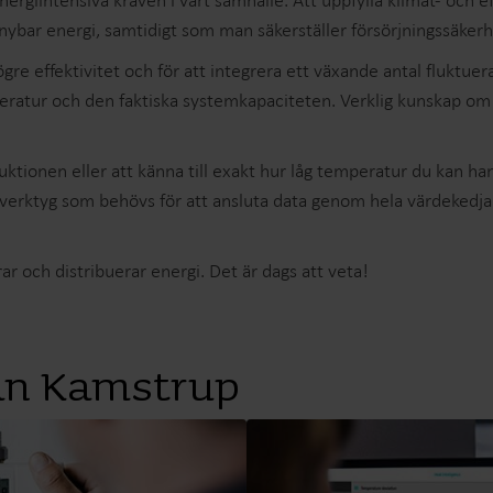
rgiintensiva kraven i vårt samhälle. Att uppfylla klimat- och e
Lösningar för undermätning
nybar energi, samtidigt som man säkerställer försörjningssäker
Undermätningslösningar förprecision,
U
gre effektivitet och för att integrera ett växande antal fluktuer
uppföljning och effektiv resurshantering.
v
peratur och den faktiska systemkapaciteten. Verklig kunskap om 
tionen eller att känna till exakt hur låg temperatur du kan hante
verktyg som behövs för att ansluta data genom hela värdekedj
r och distribuerar energi. Det är dags att veta!
ån Kamstrup