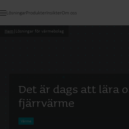
Lösningar
Produkter
Insikter
Om oss
Hem
|
Lösningar för värmebolag
Det är dags att lära
fjärrvärme
Värme