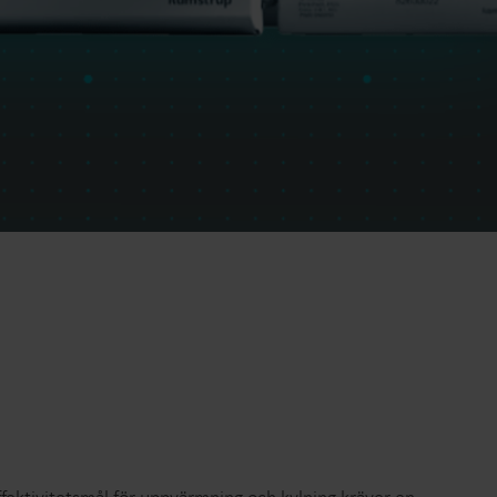
Lösningar för värmemätningar
Lösningar för elmätning
Avancerade lösningar för
v värme
noggrann mätning av el och
smartare energihushållning.