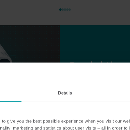
Produktkval
Upptäck varför vår produkt
Vi levererar mätarlösninga
Details
We don’t guess. We engin
Läs mer här
to give you the best possible experience when you visit our we
nality, marketing and statistics about user visits – all in order t