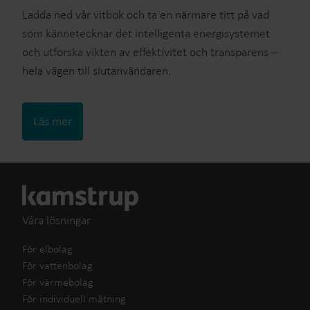
Ladda ned vår vitbok och ta en närmare titt på vad
som kännetecknar det intelligenta energisystemet
och utforska vikten av effektivitet och transparens –
hela vägen till slutanvändaren.
Läs mer
Våra lösningar
För elbolag
För vattenbolag
För värmebolag
För individuell mätning