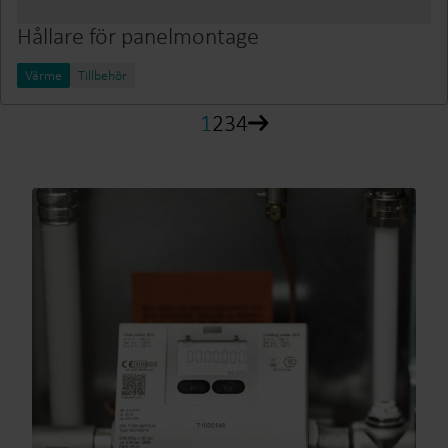
Hållare för panelmontage
Värme
Tillbehör
1
2
3
4