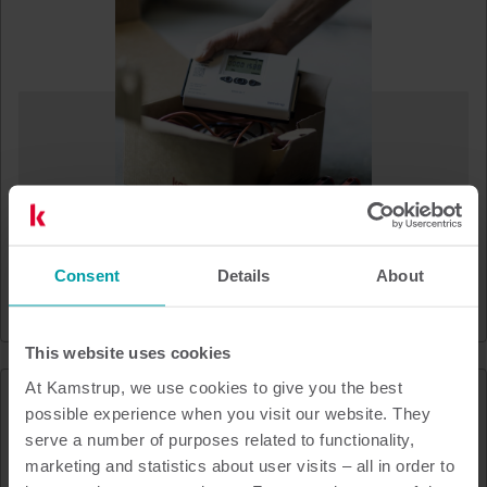
Extended Product Warranty
Consent
Details
About
Värme
Tjänster
This website uses cookies
At Kamstrup, we use cookies to give you the best
possible experience when you visit our website. They
serve a number of purposes related to functionality,
marketing and statistics about user visits – all in order to