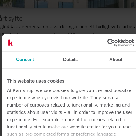
årt syfte
gledda av gemensamma värderingar och ett tydligt syfte arbet
 för att skapa smartare och mer hållbara verktyg.
Consent
Details
About
This website uses cookies
At Kamstrup, we use cookies to give you the best possible
experience when you visit our website. They serve a
number of purposes related to functionality, marketing and
statistics about user visits – all in order to improve the user
experience. For example, some of the cookies related to
functionality aim to make our website easier for you to use,
such as pre-completed forms or preferred language