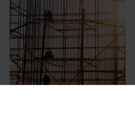
Våra lösningar för mätning
Vårt engagemang för en grönare framtid motiverar oss att
Läckagedetektering
skapa lösningar som gör det möjligt för våra kunder att
minska vattenförlust, förbättra system, optimera