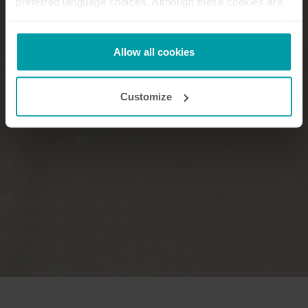
preferred language choices. Although these cookies are
not strictly necessary, many important functions would
not be available without them.
Kamstrup makes use of third-party cookies. A third-party
Allow all cookies
cookie is installed by someone other than us, such as
other websites that provide content for our website or
Customize
analysis programmes.
You can at any time change or withdraw your consent
from the Cookie Declaration
here
.