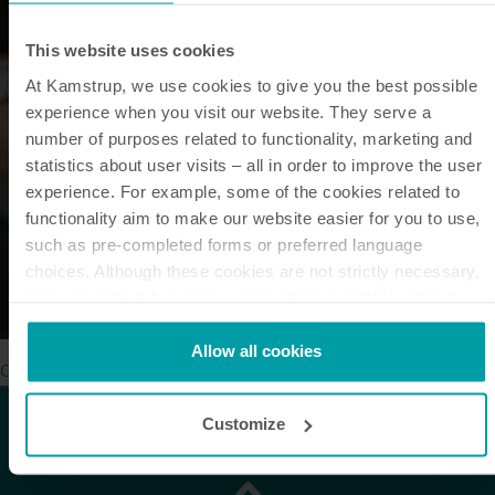
This website uses cookies
At Kamstrup, we use cookies to give you the best possible
experience when you visit our website. They serve a
number of purposes related to functionality, marketing and
statistics about user visits – all in order to improve the user
experience. For example, some of the cookies related to
functionality aim to make our website easier for you to use,
such as pre-completed forms or preferred language
choices. Although these cookies are not strictly necessary,
many important functions would not be available without
them.
Kamstrup makes use of third-party cookies. A third-party
Allow all cookies
Ontdek onze oplossingen
cookie is installed by someone other than us, such as other
websites that provide content for our website or analysis
Customize
programmes.
You can at any time change or withdraw your consent from
the Cookie Declaration
here
.