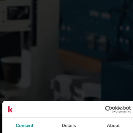
Consent
Details
About