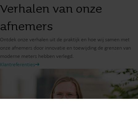
Verhalen van onze
afnemers
Ontdek onze verhalen uit de praktijk en hoe wij samen met
onze afnemers door innovatie en toewijding de grenzen van
moderne meters hebben verlegd.
Klantreferenties
Onze oplossingen
Onze toewijding aan een groenere toekomst stimuleert
ons om oplossingen te ontwikkelen die klanten helpen om
waterverspilling te verminderen, nutsvoorzieningen te
verbeteren, energie-efficiëntie te optimaliseren en
elektrificatie beheersbaar te maken.
Wateroplossingen