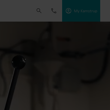
My Kamstrup
ape løsninger som gir kundene mulighet til å
nergieffektiviteten og administrere