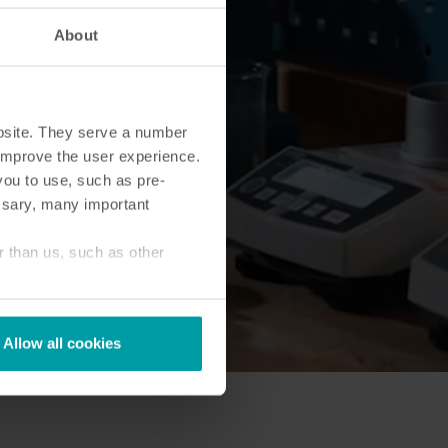
About
bsite. They serve a number
o improve the user experience.
you to use, such as pre-
ssary, many important
r than us, such as other
Allow all cookies