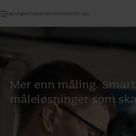
Løsninger
Produktsenter
Innsikt
Om oss
Mer enn måling. Smar
måleløsninger som ska