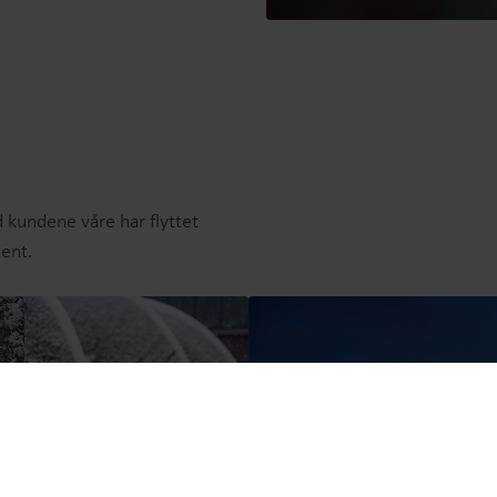
r
kundene våre har flyttet
ment.