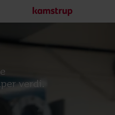
Våre løsninger
Vår forpliktelse til en grønnere fremtid driver oss til å sk
redusere vannsløsing, øke vannforsyningen, optimalisere e
te
elektrifisering.
Lær mer om våre løsninger
per verdi.