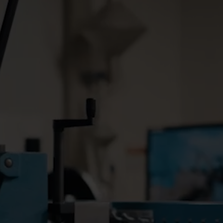
r
Elektriske løsninger
er for
Avanserte strømløsninger for
ffektiv
nøyaktig måling og smartere
energistyring.