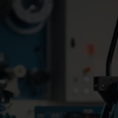
Vannløsninger
Varmeløsninge
Smarte vannløsninger for
Smarte varmeløsning
presis måling og effektiv
nøyaktig måling og e
styring.
energibruk.