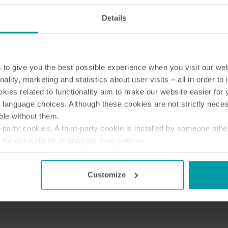
Details
to give you the best possible experience when you visit our we
nality, marketing and statistics about user visits – all in order t
ies related to functionality aim to make our website easier for 
 language choices. Although these cookies are not strictly nece
ble without them.
party cookies. A third-party cookie is installed by someone othe
t for our website or analysis programmes.
or withdraw your consent from the Cookie Declaration
here
.
Customize