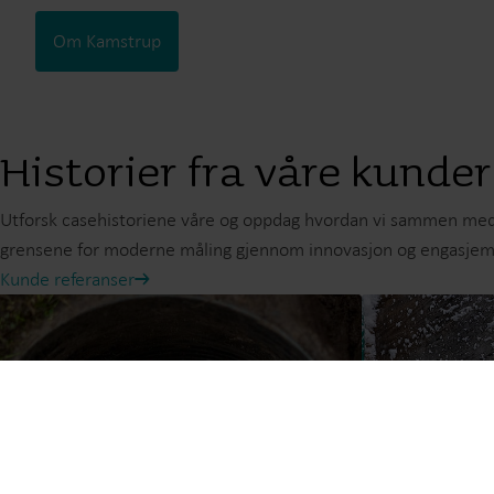
Om Kamstrup
Historier fra våre kunde
Utforsk casehistoriene våre og oppdag hvordan vi sammen med 
grensene for moderne måling gjennom innovasjon og engasje
Kunde referanser