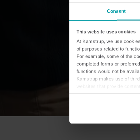
Consent
This website uses cookies
At Kamstrup, we use cookies 
of purposes related to functio
For example, some of the cook
completed forms or preferred
functions would not be availa
Kamstrup makes use of third-
websites that provide conten
You can at any time change 