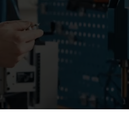
Løsninger for undermåling
Undermålingsløsninger for presis sporing og
F
effektiv ressursstyring.
i