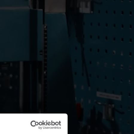
Produktsenter
inn detaljert innsikt og ressurser for alle våre
nnovative løsninger i produktsenteret.