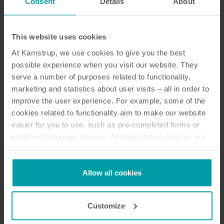
Kanada
Consent
Details
About
Schweiz
Kina
This website uses cookies
Tjeckien
At Kamstrup, we use cookies to give you the best
Tyskland
possible experience when you visit our website. They
Danmark
serve a number of purposes related to functionality,
Spanien
marketing and statistics about user visits – all in order to
Finland
improve the user experience. For example, some of the
Frankrike
cookies related to functionality aim to make our website
Indien
easier for you to use, such as pre-completed forms or
Italien
preferred language choices. Although these cookies are
Malaysia
not strictly necessary, many important functions would
not be available without them.
Nederländerna
Kamstrup makes use of third-party cookies. A third-party
Allow all cookies
Norge
cookie is installed by someone other than us, such as
Polen
other websites that provide content for our website or
Sverige
Customize
analysis programmes.
Vietnam
You can at any time change or withdraw your consent