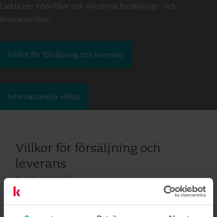
Ladda ner Köpvillkor och Allmänna försäljnings- och
leveransvillkor.
Villkor för försäljning och leverans
Internationella villkor
Villkor för försäljning och
leverans
Internationell
Österrike
Australien