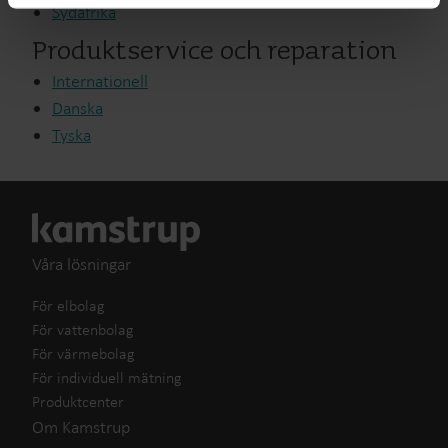
Sydafrika
from the Cookie Declaration
here
.
Produktservice och reparation
Internationell
Danska
Tyska
Våra lösningar
För elbolag
För vattenbolag
För värmebolag
För individuell mätning
Produktcenter
Om Kamstrup