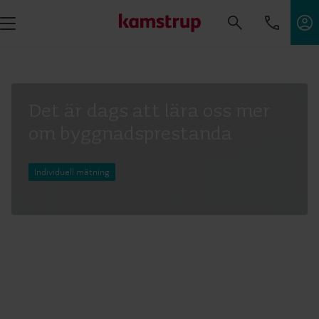
Det är dags att lära oss mer
om byggnadsprestanda
Individuell mätning