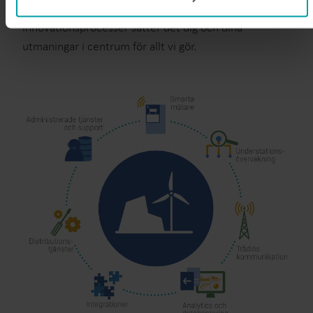
programmes.
elbolagskunder. Tillsammans med våra kunddrivna
You can at any time change or withdraw your consent from
innovationsprocesser sätter det dig och dina
the Cookie Declaration
here
.
utmaningar i centrum för allt vi gör.