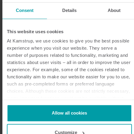
Consent
Details
About
Din fullservicepartner
This website uses cookies
Vi erbjuder en integrerad lösning som täcker hela
At Kamstrup, we use cookies to give you the best possible
värdekedjan för smart mätning och gör det möjligt för
experience when you visit our website. They serve a
elbolag att förenkla sin smarta mätning och
number of purposes related to functionality, marketing and
upprätthålla ett effektivt elnät.
statistics about user visits – all in order to improve the user
Vår kunskap bygger på 25-årig erfarenhet inom
experience. For example, some of the cookies related to
functionality aim to make our website easier for you to use,
elmätning, men det som får oss att sticka ut är vårt
such as pre-completed forms or preferred language
tankesätt. Vårt mål är att vara en tillförlitlig partner
choices. Although these cookies are not strictly necessary,
som innoverar tillsammans med våra kunder och
many important functions would not be available without
hjälper dem att utöka och effektivisera sin
them.
verksamhet och anpassa sig till framtida krav.
Kamstrup makes use of third-party cookies. A third-party
Allow all cookies
cookie is installed by someone other than us, such as other
Vi arbetar dagligen med att ”hosta” och driva våra
websites that provide content for our website or analysis
egna smarta mätningssystem för en rad
Customize