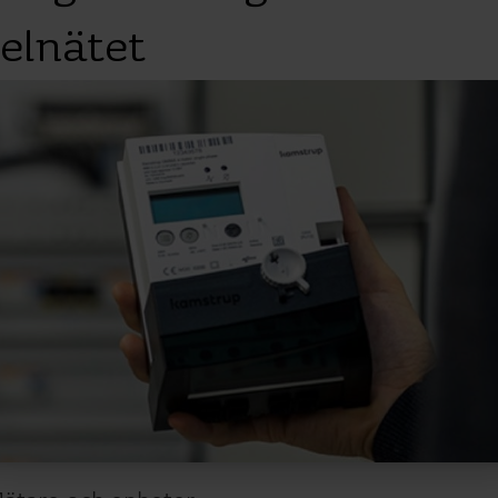
elnätet