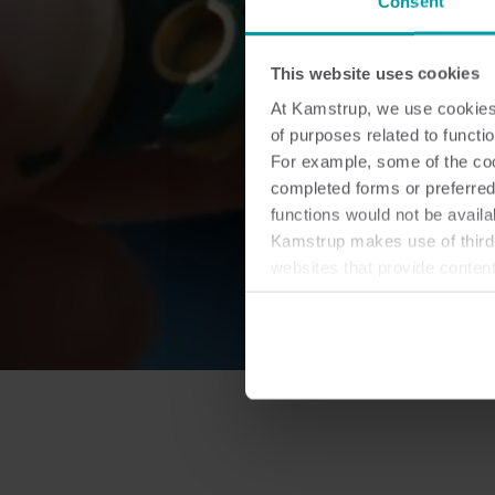
Consent
This website uses cookies
At Kamstrup, we use cookies 
of purposes related to functio
For example, some of the cook
completed forms or preferred
functions would not be availa
Kamstrup makes use of third-
websites that provide conten
You can at any time change 