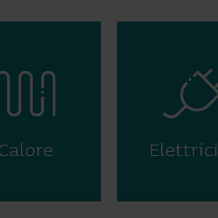
Calore
Elettric