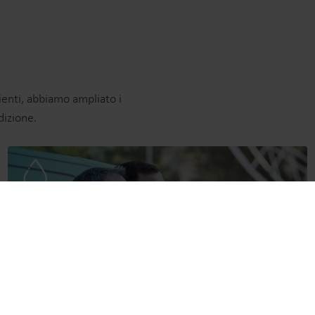
lienti, abbiamo ampliato i
dizione.