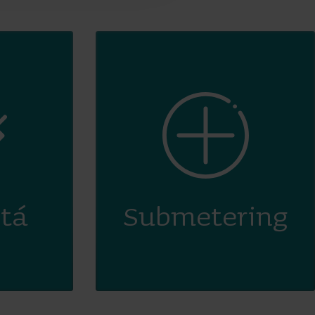
itá
Submetering