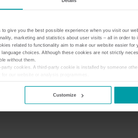
Details
to give you the best possible experience when you visit our we
nality, marketing and statistics about user visits – all in order t
ies related to functionality aim to make our website easier for 
 language choices. Although these cookies are not strictly nece
ble without them.
party cookies. A third-party cookie is installed by someone othe
t for our website or analysis programmes.
or withdraw your consent from the Cookie Declaration
here
.
Customize