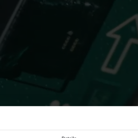
Soluzioni di submetering
Soluzioni di submetering per una misurazione
T
precisa monitoraggio e gestione efficiente delle
t
risorse .
p