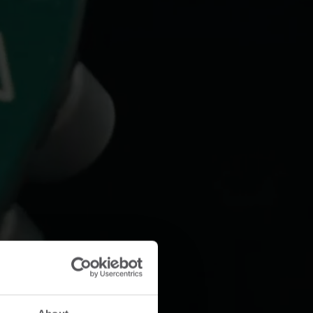
Centro prodotti
rova dettagli, approfondimenti e risorse per
utte le nostre soluzioni innovative nel centro
rodotti.