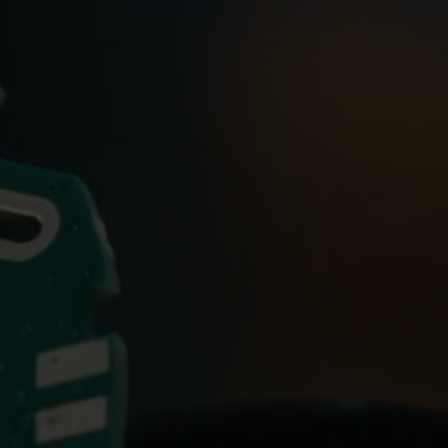
ore
Soluzioni elettriche
telligenti
Soluzioni elettriche avanzate
 precisa
per una precisione
ienza
misurazione e più
intelligente gestione
dell'energia .