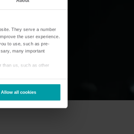
About
bsite. They serve a number
o improve the user experience.
you to use, such as pre-
ssary, many important
r than us, such as other
Allow all cookies