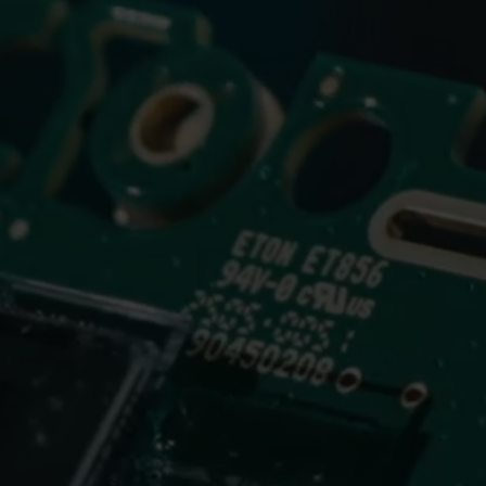
Soluzioni per l'acqua
Soluzioni di cal
Soluzioni idriche intelligenti
Soluzioni di calore in
per una gestione precisa
per una misurazione
misurazione e gestione
misurazione ed effic
efficiente.
energetica utilizzo .