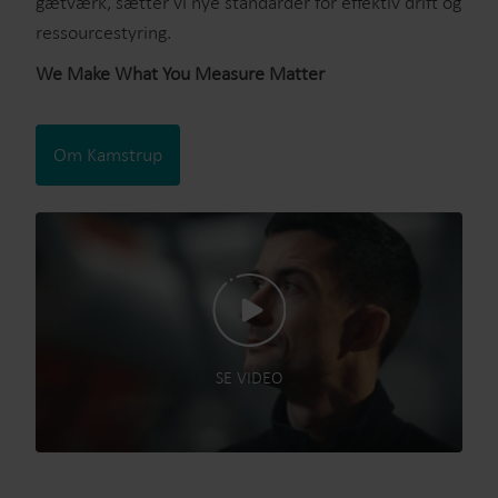
gætværk, sætter vi nye standarder for effektiv drift og
ressourcestyring.
We Make What You Measure Matter
Om Kamstrup
SE VIDEO