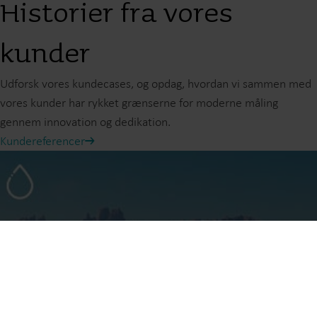
Historier fra vores
kunder
Udforsk vores kundecases, og opdag, hvordan vi sammen med
vores kunder har rykket grænserne for moderne måling
gennem innovation og dedikation.
Kundereferencer
Vores løsninger
Vores engagement i en grønnere fremtid driver os til at
udvikle løsninger, der hjælper kunder med at reducere
vandspild, styrke forsyninger, optimere
energieffektiviteten og håndtere elektrificering.
Vandløsninger