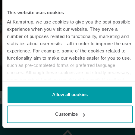
This website uses cookies
At Kamstrup, we use cookies to give you the best possible
experience when you visit our website. They serve a
number of purposes related to functionality, marketing and
statistics about user visits – all in order to improve the user
experience. For example, some of the cookies related to
functionality aim to make our website easier for you to use,
such as pre-completed forms or preferred language
choices. Although these cookies are not strictly necessary,
many important functions would not be available without
them.
Kamstrup makes use of third-party cookies. A third-party
Allow all cookies
Udforsk vores løsninger
cookie is installed by someone other than us, such as other
websites that provide content for our website or analysis
Customize
programmes.
You can at any time change or withdraw your consent from
the Cookie Declaration
here
.