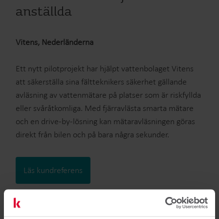
rätt beslut och investeringar. MULTICAL® 21/flowIQ® 210X är
anställda
en ultraljudsmätare som säkerställer exakt precision ända till
sista droppen. Dess integrerade fjärravläsningskapacitet
Vitens, Nederländerna
möjliggör säker och enkel fjärrläsning utan behovet av
ytterligare tillägg och kan eliminera besvär i samband med
Ett nytt pilotprojekt har hjälpt vattenbolaget Vitens
manuell datainsamling och uppföljningar av bristfälliga eller
att säkerställa sina fältteknikers säkerhet gällande
oprecisa mätningar. Intelligenta larm gör det enkelt och
avläsning av vattenmätare på platser som är riskfyllda
effektivt att upptäcka läckage, sprickor och andra avvikelser, så
eller svåråtkomliga. Med fjärravlästa smarta mätare
att du kan begränsa risken för vattenförlust och skada i
och en drive-by-lösning kan mätaravläsningen göras
byggnader och på personliga tillhörigheter.
direkt från bilen och på bara några sekunder.
Läs mer
Läs mer
Läs kundreferens
Läs mer