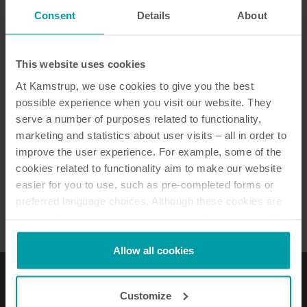
Consent
Details
About
This website uses cookies
At Kamstrup, we use cookies to give you the best
possible experience when you visit our website. They
serve a number of purposes related to functionality,
marketing and statistics about user visits – all in order to
improve the user experience. For example, some of the
cookies related to functionality aim to make our website
easier for you to use, such as pre-completed forms or
preferred language choices. Although these cookies are
not strictly necessary, many important functions would
not be available without them.
Kamstrup makes use of third-party cookies. A third-party
Allow all cookies
cookie is installed by someone other than us, such as
other websites that provide content for our website or
Customize
analysis programmes.