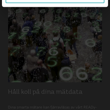
You can at any time change or withdraw your consent
from the Cookie Declaration
here
.
Håll koll på dina mätdata
Dina smarta mätare kan fjärravläsas av vårt READy-