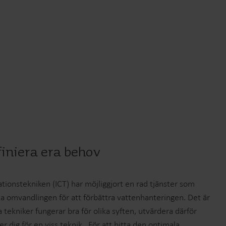
finiera era behov
ionstekniken (ICT) har möjliggjort en rad tjänster som
itala omvandlingen för att förbättra vattenhanteringen. Det är
ka tekniker fungerar bra för olika syften, utvärdera därför
dig för en viss teknik . För att hitta den optimala