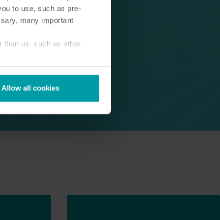
you to use, such as pre-
ssary, many important
r than us, such as other
Allow all cookies