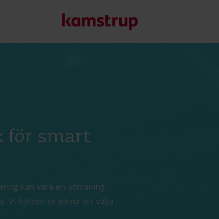
Våra lösningar för mä
Vårt engagemang för en grönare framtid motiverar oss att 
kunder att minska vattenförlust, förbättra system, optimera
 för smart
Läs mer om våra lösningar
tering kan vara en utmaning
 Vi hjälper er gärna att välja