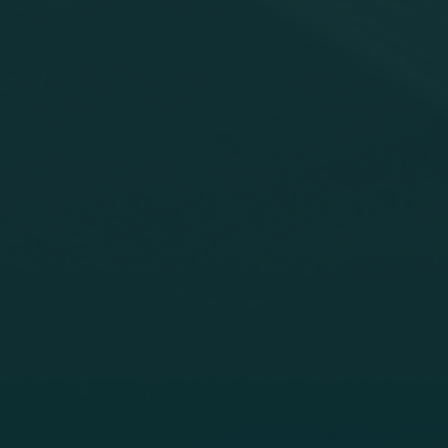
Lösningar för värmemätningar
Lösningar för elmätning
Avancerade lösningar för
v värme
noggrann mätning av el och
smartare energihushållning.