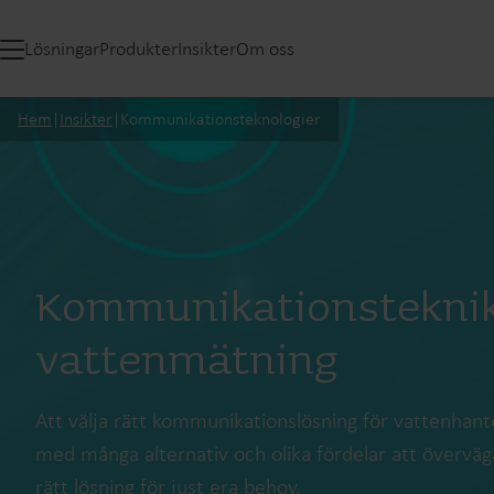
Lösningar
Produkter
Insikter
Om oss
Hem
|
Insikter
|
Kommunikationsteknologier
Kommunikationsteknik
vattenmätning
Att välja rätt kommunikationslösning för vattenhan
med många alternativ och olika fördelar att överväga.
rätt lösning för just era behov.