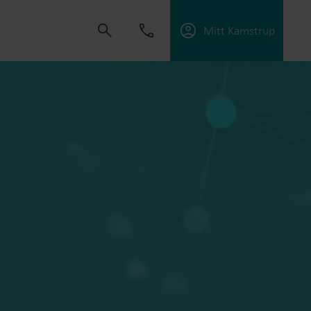
Mitt Kamstrup
tning
skapa lösningar som gör det möjligt för våra
 energieffektivitet och hantera elektrifiering.