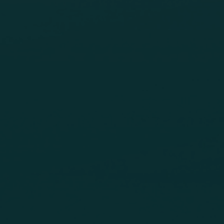
Produktcenter
pptäck detaljerade insikter och resurser för
åra innovativa lösningar i vårt produktcenter.