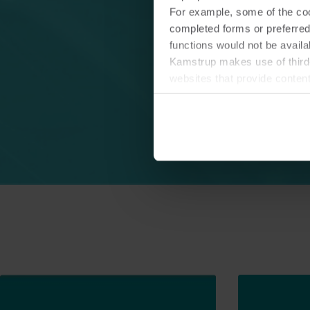
For example, some of the cook
completed forms or preferred
functions would not be availa
Kamstrup makes use of third-
websites that provide conten
You can at any time change 