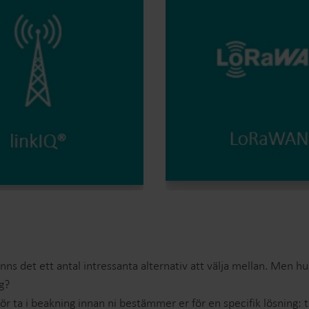
inns det ett antal intressanta alternativ att välja mellan. Men
ig?
ör ta i beakning innan ni bestämmer er för en specifik lösning: t