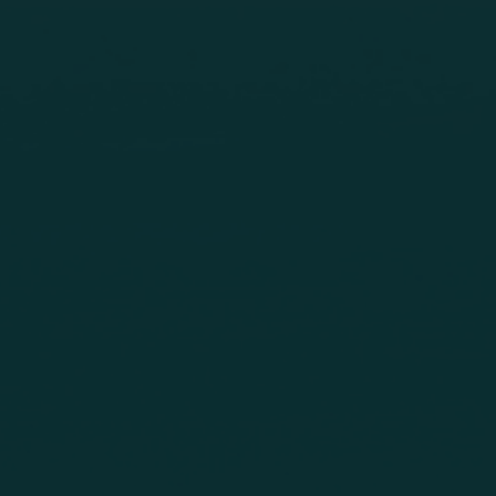
Lösningar för undermätning
Undermätningslösningar förprecision,
U
uppföljning och effektiv resurshantering.
v