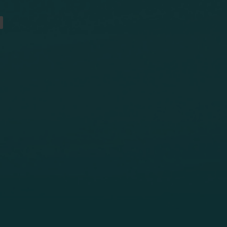
Lösningar för vattenmätning
Smarta lösningar för
Smarta lösningar för
noggrann mätning och
noggrann mätning a
effektiv förvaltning av vatten.
och effektiv
energianvändning.