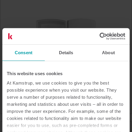
Consent
Details
About
This website uses cookies
At Kamstrup, we use cookies to give you the best
possible experience when you visit our website. They
READy Concentrator 2C
serve a number of purposes related to functionality,
marketing and statistics about user visits – all in order to
Värme
Vatten
Infrastructure
improve the user experience. For example, some of the
cookies related to functionality aim to make our website
easier for you to use, such as pre-completed forms or