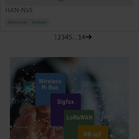
HAN-NVE
Elektricitet
Moduler
1
2
3
4
5
...
14