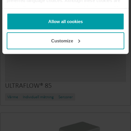
preferred language choices. Although these cookies are
not strictly necessary, many important functions would
not be available without them.
Kamstrup makes use of third-party cookies. A third-party
Allow all cookies
cookie is installed by someone other than us, such as
other websites that provide content for our website or
Customize
analysis programmes.
You can at any time change or withdraw your consent
from the Cookie Declaration
here
.
ULTRAFLOW® 85
Värme
Individuell mätning
Sensorer