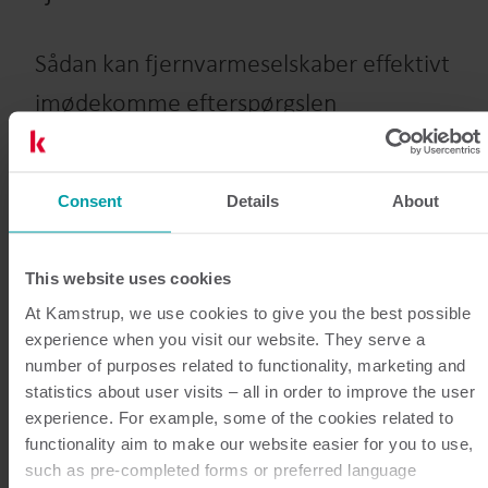
Sådan kan fjernvarmeselskaber effektivt
imødekomme efterspørgslen
Opdag, hvordan avancerede varmeanalyser gør
fjernvarmedriften mere effektiv. Begynd med at
Consent
Details
About
reducere emissioner, sænke returtemperaturen,
spare omkostninger og stoppe varmetab – med
Kamstrup.
This website uses cookies
At Kamstrup, we use cookies to give you the best possible
experience when you visit our website. They serve a
Læs mere
number of purposes related to functionality, marketing and
statistics about user visits – all in order to improve the user
experience. For example, some of the cookies related to
functionality aim to make our website easier for you to use,
such as pre-completed forms or preferred language