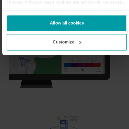
choices. Although these cookies are not strictly necessary,
many important functions would not be available without
them.
Kamstrup makes use of third-party cookies. A third-party
Allow all cookies
cookie is installed by someone other than us, such as other
websites that provide content for our website or analysis
Customize
programmes.
You can at any time change or withdraw your consent from
the Cookie Declaration
here
.