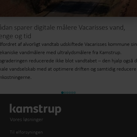
ådan sparer digitale målere Vacarisses vand,
enge og tid
fordret af alvorligt vandtab udskiftede Vacarisses kommune si
kaniske vandmålere med ultralydsmålere fra Kamstrup.
graderingen reducerede ikke blot vandtabet – den hjalp også 
kale vandselskab med at optimere driften og samtidig reducere
mkostningerne.
Vores løsninger
Til elforsyningen