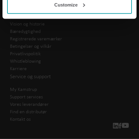
Produktcenter
Customize
analysis programmes.
Om Kamstrup
You can at any time change or withdraw your consent
from the Cookie Declaration
here
.
Vision og historie
Bæredygtighed
Registrerede varemærker
Betingelser og vilkår
Privatlivspolitik
Whistleblowing
Karriere
Service og support
My Kamstrup
Support services
Vores leverandører
Find en distributør
Kontakt os