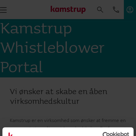
Kamstrup
Whistleblower
Portal
Vi ønsker at skabe en åben
virksomhedskultur
Kamstrup er en virksomhed som ønsker at fremme en
gennemsigtig og åben virksomhedskultur. Derfor