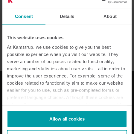
opfordrer vi medarbejdere og samarbejdspartnere til
at ytre sig, hvis de oplever compliance-problemer
eller har mistanke om overtrædelse af Kamstrups
Consent
Details
About
retningslinjer, ulovlige handlinger eller andre alvorlige
krænkelser. Du kan indsende en anmeldelse om din
This website uses cookies
mistanke - anonymt eller med kontaktoplysninger -
At Kamstrup, we use cookies to give you the best
via Kamstrups whistleblowerportal på følgende
possible experience when you visit our website. They
link:
Kamstrup Whistleblower Portal
serve a number of purposes related to functionality,
marketing and statistics about user visits – all in order to
improve the user experience. For example, some of the
cookies related to functionality aim to make our website
easier for you to use, such as pre-completed forms or
Vores løsninger
preferred language choices. Although these cookies are
not strictly necessary, many important functions would
Til elforsyningen
not be available without them.
Til vandforsyningen
Kamstrup makes use of third-party cookies. A third-party
Allow all cookies
Til varmeforsyningen
cookie is installed by someone other than us, such as
Til bimåling
other websites that provide content for our website or