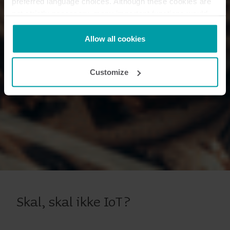
preferred language choices. Although these cookies are
not strictly necessary, many important functions would
not be available without them.
Kamstrup makes use of third-party cookies. A third-party
Allow all cookies
cookie is installed by someone other than us, such as
other websites that provide content for our website or
Customize
analysis programmes.
You can at any time change or withdraw your consent
from the Cookie Declaration
here
.
Skal, skal ikke IoT?