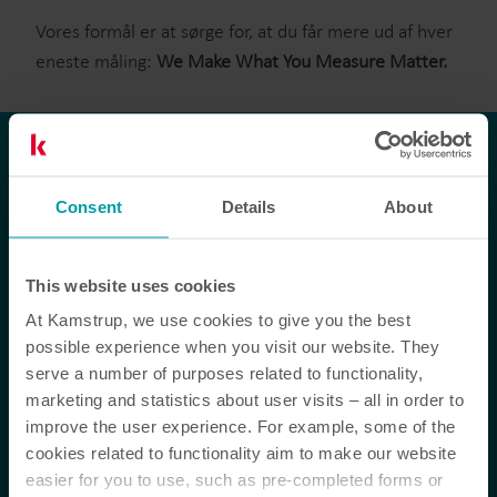
Vores formål er at sørge for, at du får mere ud af hver
eneste måling:
We Make What You Measure Matter.
Sådan hjælper vi
Consent
Details
About
vores kunder med at
gå fra måling til
This website uses cookies
handling
At Kamstrup, we use cookies to give you the best
possible experience when you visit our website. They
serve a number of purposes related to functionality,
marketing and statistics about user visits – all in order to
Afregningsoptimering
improve the user experience. For example, some of the
Vi leverer enestående præcisionsmåling med
cookies related to functionality aim to make our website
holdbar nøjagtighed, som gør arbejdet nemmere
easier for you to use, such as pre-completed forms or