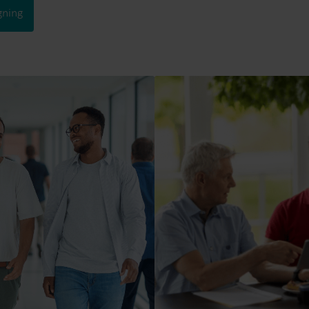
gning
Bimålerløsninger
Bimålerløsninger til præcis overvågning og
F
effektiv ressourcehåndtering.
v