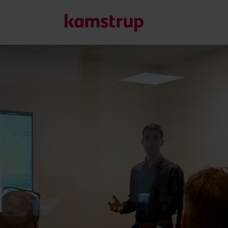
Vores løsninger
Vores engagement i en grønnere fremtid driver os til at u
reducere vandspild, styrke forsyninger, optimere energieff
Læs mere om vores løsninger