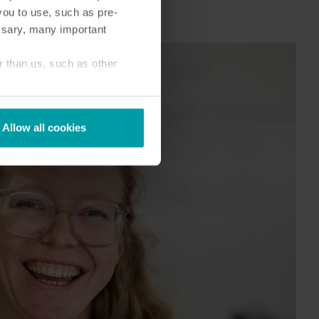
you to use, such as pre-
ssary, many important
r than us, such as other
Allow all cookies