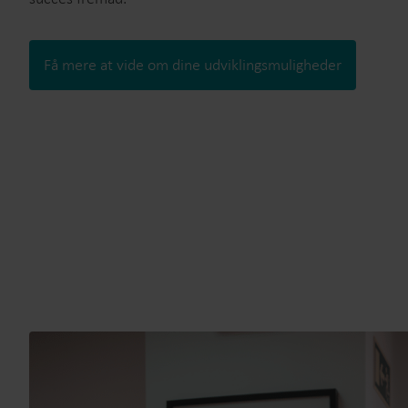
Få mere at vide om dine udviklingsmuligheder