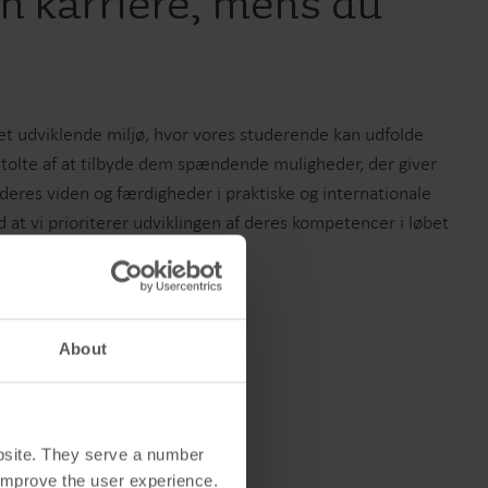
in karriere, mens du
e et udviklende miljø, hvor vores studerende kan udfolde
 stolte af at tilbyde dem spændende muligheder, der giver
eres viden og færdigheder i praktiske og internationale
 vi prioriterer udviklingen af deres kompetencer i løbet
som studerende
About
bsite. They serve a number
o improve the user experience.