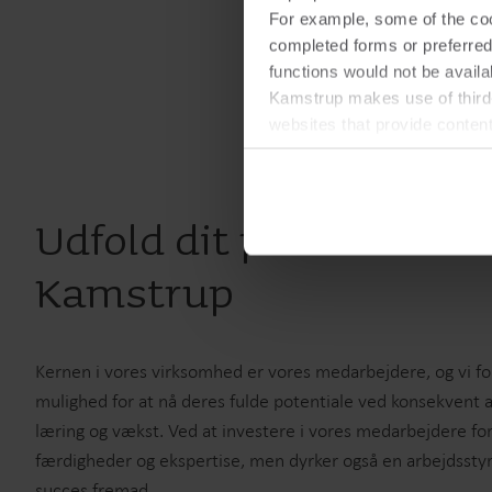
For example, some of the cook
completed forms or preferred
functions would not be availa
Kamstrup makes use of third-
websites that provide conten
You can at any time change 
Udfold dit potentiale h
Kamstrup
Kernen i vores virksomhed er vores medarbejdere, og vi f
mulighed for at nå deres fulde potentiale ved konsekvent a
læring og vækst. Ved at investere i vores medarbejdere for
færdigheder og ekspertise, men dyrker også en arbejdsstyrk
succes fremad.