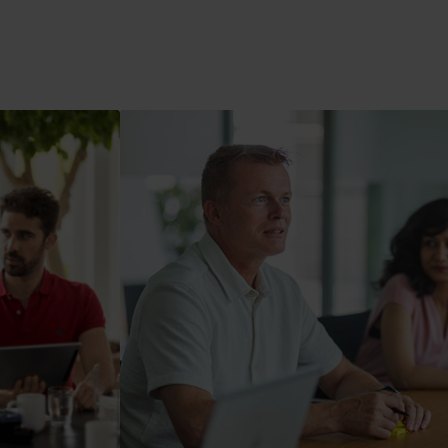
Produktcenter
ind dybdegående indsigt og ressourcer til alle
ores innovative løsninger i produktcentret.