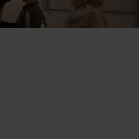
r
El-løsninger
sninger
Avancerede el-løsninger til
g effektiv
nøjagtig måling og smartere
energistyring.