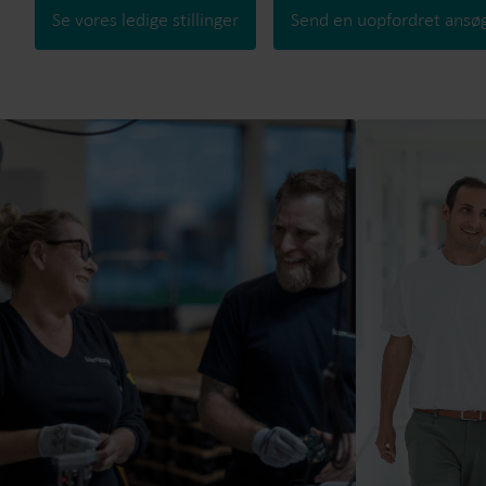
Se vores ledige stillinger
Send en uopfordret ansø