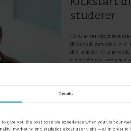
Kickstart d
studerer
For os er det vigtigt at skab
deres fulde potentiale. Vi er
dem chancen for at anvende d
sammenhænge, samtidig med at
af deres tid hos os.
Udforsk dine muligheder 
Details
to give you the best possible experience when you visit our we
nality, marketing and statistics about user visits – all in order t