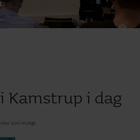
Vandløsninger
Varmeløsninge
Intelligente vandløsninger til
Intelligente varmelø
præcis måling og effektiv
til nøjagtig måling o
styring.
energiudnyttelse.
 i Kamstrup i dag
esker som muligt.