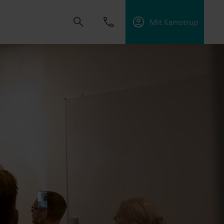
Mit Kamstrup
dvikle løsninger, der hjælper kunder med at
ektiviteten og håndtere elektrificering.