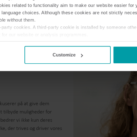
ies related to functionality aim to make our website easier for 
 language choices. Although these cookies are not strictly nece
ble without them.
party cookies. A third-party cookie is installed by someone othe
t for our website or analysis programmes.
or withdraw your consent from the Cookie Declaration
here
.
Customize
os
okuserer på at give dem
t tilbyde muligheder for
bedrer vi ikke kun deres
e, der trives og driver vores