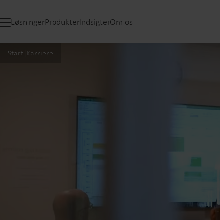
Løsninger
Produkter
Indsigter
Om os
Start
|
Karriere