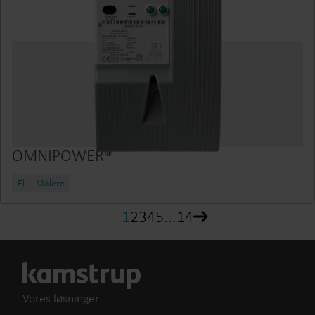
OMNIPOWER®
El
Målere
1
2
3
4
5
...
14
Vores løsninger