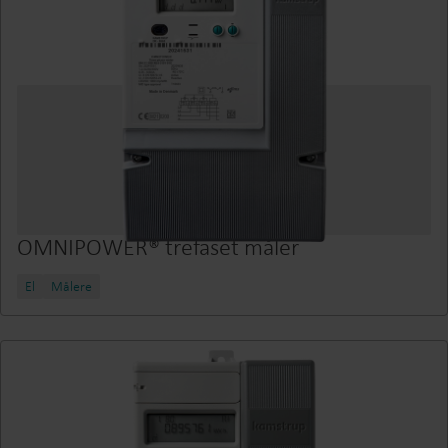
OMNIPOWER® trefaset måler
El
Målere