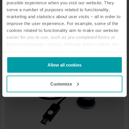
possible experience when you visit our website. They
serve a number of purposes related to functionality,
marketing and statistics about user visits – all in order to
READy Concentrator 2C
improve the user experience. For example, some of the
cookies related to functionality aim to make our website
Varme
Køling
Vand
Infrastruktur
easier for you to use, such as pre-completed forms or
preferred language choices. Although these cookies are
not strictly necessary, many important functions would
not be available without them.
Kamstrup makes use of third-party cookies. A third-party
Allow all cookies
cookie is installed by someone other than us, such as
other websites that provide content for our website or
Customize
analysis programmes.
You can at any time change or withdraw your consent
from the Cookie Declaration
here
.