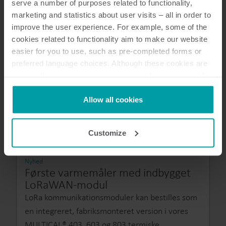
serve a number of purposes related to functionality,
marketing and statistics about user visits – all in order to
improve the user experience. For example, some of the
cookies related to functionality aim to make our website
easier for you to use, such as pre-completed forms or
preferred language choices. Although these cookies are
not strictly necessary, many important functions would
not be available without them.
Kamstrup makes use of third-party cookies. A third-party
Allow all cookies
cookie is installed by someone other than us, such as
other websites that provide content for our website or
Customize
analysis programmes.
You can at any time change or withdraw your consent
from the Cookie Declaration
here
.
Nyhed
Første varmemåler med indbygget
LoRaWAN-modul
LoRa kommunikationsmoduler kan bestilles som
en integreret, fabriksmonteret version i vores
MULTICAL® 403, 603 og 803 termiske