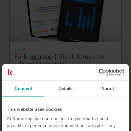
Artikel
Forbrugerapp | Giv slutbrugeren
adgang til egne data
Få indsigt i vand-, el- og varmeforbrug med
forbruger-app
Vand
Digitalisering
Kommunikationsteknologier
Consent
Details
About
Analytics
Datahåndtering
Måleraflæsning
Målerteknologi
Software og tjenester
This website uses cookies
At Kamstrup, we use cookies to give you the best
possible experience when you visit our website. They