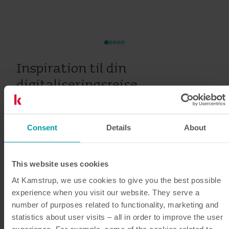
Inspiration til din
digitaliseringsrejse
Din totalleverandør
Consent
Details
About
Ved at levere integrerede løsninger, der dækker over
hele værdikæden for intelligent måling, hjælper vi
This website uses cookies
elnetselskaber med at forenkle deres drift og sikre et
At Kamstrup, we use cookies to give you the best possible
effektivt elnet.
experience when you visit our website. They serve a
number of purposes related to functionality, marketing and
Vores arbejde bygger på 25 års erfaring med elmåling.
statistics about user visits – all in order to improve the user
Men det, der virkelig definerer os, er vores mindset.