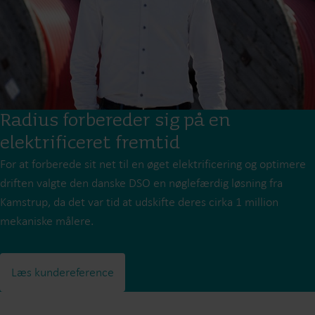
Radius forbereder sig på en
elektrificeret fremtid
For at forberede sit net til en øget elektrificering og optimere
driften valgte den danske DSO en nøglefærdig løsning fra
Kamstrup, da det var tid at udskifte deres cirka 1 million
mekaniske målere.
Læs kundereference