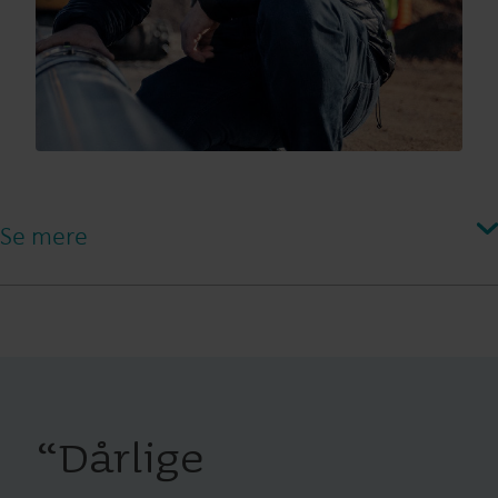
Se mere
Hvordan hjælper Heat Intelligence
med at optimere varmen på tværs af
netværket?
“
Dårlige
Takket være Heat Intelligence kan Aars nu prioritere