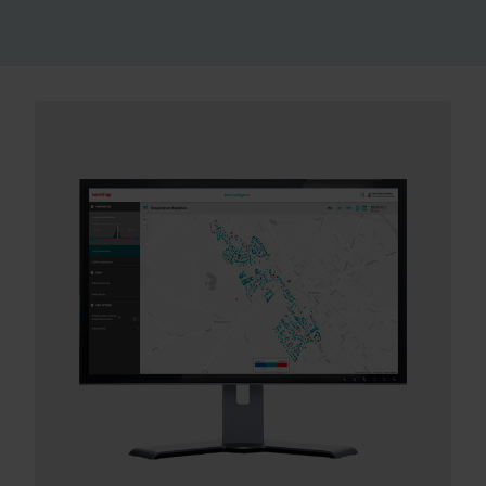
Temperaturafvigelser er ofte forårsaget af et omløb tæt på
måleren. Her kunne forsyningsselskabet teste behovet for
hvert omløb ved at frakoble det – hvilket betød, at antallet
faldt fra cirka 200 til 16. Resultatet var, at returtemperaturen
faldt med op til 1,5 °C i nogle områder, samtidig med at
indløbstemperaturen også blev reduceret.
7,8 MWh mindre årligt varmetab per
Vores løsninger
kunde
Vores engagement i en grønnere fremtid driver os til at
udvikle løsninger, der hjælper kunder med at reducere
Heat Intelligence har også hjulpet Aars med at identificere et
vandspild, styrke forsyninger, optimere
område i netværket, der præsterede dårligt.
energieffektiviteten og håndtere elektrificering.
Temperaturafvigelser i området viste, at den temperatur, der
blev leveret til kunderne, var betydeligt lavere end forventet.