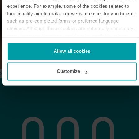
experience. For example, some of the cookies related to
functionality aim to make our website easier for you to use,
such as pre-completed forms or preferred language
choices. Although these cookies are not strictly necessary,
many important functions would not be available without
them.
Kamstrup makes use of third-party cookies. A third-party
Allow all cookies
cookie is installed by someone other than us, such as other
websites that provide content for our website or analysis
Customize
Se case-videoen
programmes.
You can at any time change or withdraw your consent from
the Cookie Declaration
here
.