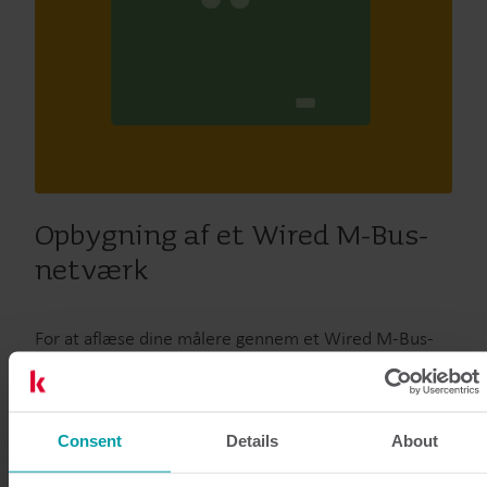
Opbygning af et Wired M-Bus-
netværk
For at aflæse dine målere gennem et Wired M-Bus-
netværk skal hver måler være udstyret med et M-
Bus-modul og forbundet med en M-Bus Master-
enhed.
Consent
Details
About
En M-Bus Master er nem at installere, og fordi den er