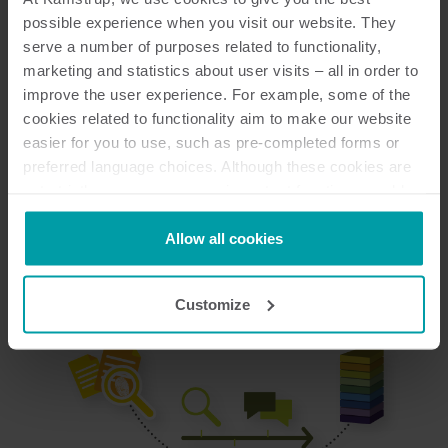
possible experience when you visit our website. They
serve a number of purposes related to functionality,
Kontakt os for at høre mere
marketing and statistics about user visits – all in order to
improve the user experience. For example, some of the
cookies related to functionality aim to make our website
easier for you to use, such as pre-completed forms or
preferred language choices. Although these cookies are
not strictly necessary, many important functions would
not be available without them.
Kamstrup makes use of third-party cookies. A third-party
Allow all cookies
cookie is installed by someone other than us, such as
other websites that provide content for our website or
Customize
analysis programmes.
You can at any time change or withdraw your consent
from the Cookie Declaration
here
.