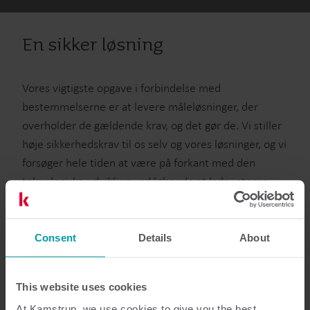
En sikker løsning
Vores vigtigste opgave i forbindelse med
bestemmelserne er at levere måleløsninger, der
overholder de gældende krav, og det gør de. Vi stiller
høje sikkerhedskrav til os selv og vores løsninger, og vi
forsøger hele tiden at være på forkant med den
teknologiske udvikling ved løbende at lade interne
specialister teste og udfordre vores systemer. At vi
samtidigt integrerer sikkerhed i vores
udviklingsproces lige fra begyndelsen, betyder, at
Consent
Details
About
målere, systemer og processer er designet på en
måde, så sikkerheden omkring vores data er på det
This website uses cookies
højeste niveau.
At Kamstrup, we use cookies to give you the best