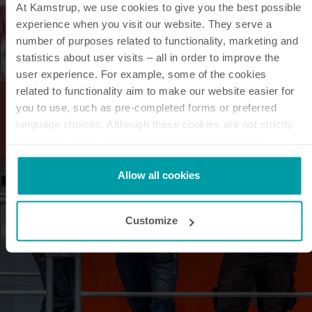
At Kamstrup, we use cookies to give you the best possible
experience when you visit our website. They serve a
number of purposes related to functionality, marketing and
statistics about user visits – all in order to improve the
user experience. For example, some of the cookies
related to functionality aim to make our website easier for
you to use, such as pre-completed forms or preferred
language choices. Although these cookies are not strictly
necessary, many important functions would not be
available without them.
Kamstrup makes use of third-party cookies. A third-party
Allow all cookies
cookie is installed by someone other than us, such as
other websites that provide content for our website or
Customize
analysis programmes.
You can at any time change or withdraw your consent from
the Cookie Declaration
here
.