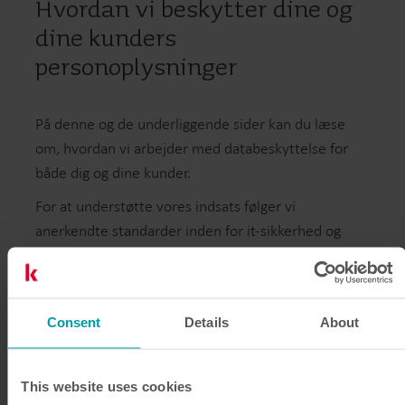
Hvordan vi beskytter dine og
dine kunders
personoplysninger
På denne og de underliggende sider kan du læse
om, hvordan vi arbejder med databeskyttelse for
både dig og dine kunder.
For at understøtte vores indsats følger vi
anerkendte standarder inden for it-sikkerhed og
databeskyttelse – vi er ISO27001-certificeret og
udarbejder årligt ISAE3000-erklæringer
Se vores certifikater
her
.
Consent
Details
About
Du kan også få adgang til vores ISAE3000-rapport
ved at kontakte
dpo@kamstrup.com
This website uses cookies