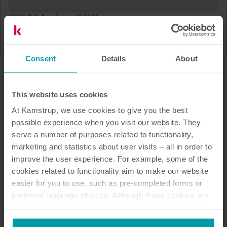
GSM Modem 8 3G
Elektricitet
Mätaravläsning
Consent
Details
About
This website uses cookies
At Kamstrup, we use cookies to give you the best
possible experience when you visit our website. They
serve a number of purposes related to functionality,
marketing and statistics about user visits – all in order to
improve the user experience. For example, some of the
cookies related to functionality aim to make our website
easier for you to use, such as pre-completed forms or
preferred language choices. Although these cookies are
not strictly necessary, many important functions would
not be available without them.