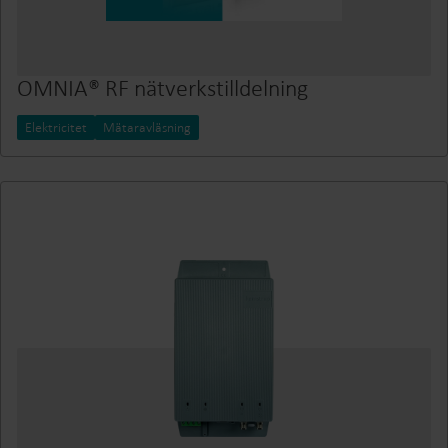
OMNIA® RF nätverkstilldelning
Elektricitet
Mätaravläsning