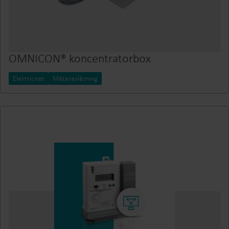
OMNICON® koncentratorbox
Elektricitet
Mätaravläsning