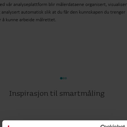
d vår analyseplattform blir målerdataene organisert, visualiser
 analysert automatisk slik at du får den kunnskapen du trenger
r å kunne arbeide målrettet.
Inspirasjon til smartmåling