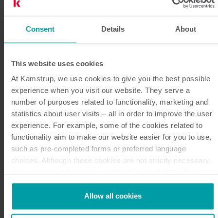
Consent
Details
About
This website uses cookies
At Kamstrup, we use cookies to give you the best possible
experience when you visit our website. They serve a
number of purposes related to functionality, marketing and
statistics about user visits – all in order to improve the user
experience. For example, some of the cookies related to
functionality aim to make our website easier for you to use,
such as pre-completed forms or preferred language
choices. Although these cookies are not strictly necessary,
many important functions would not be available without
them.
Smart vannmåling fra
Kamstrup makes use of third-party cookies. A third-party
Allow all cookies
Kamstrup
cookie is installed by someone other than us, such as other