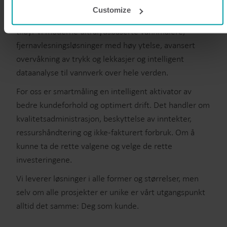
websites that provide content for our website or analysis
Customize
programmes.
Med vår erfaring på over 15 år fra vann-industrien
You can at any time change or withdraw your consent from
tilbyr vi moderne ultralydsbaserte vannmålere,
the Cookie Declaration
here
.
fjernavlesningsløsninger med høy ytelse, avansert
overvåkning av trykk og lekkasjer og intelligent
dataanalyse til vannverk over hele verden.
For oss er smartmåling en intelligent aktivator av
bedre kundeforhold og optimert drift. Det handler om
kvalitetsadministrasjon, beskyttelse av inntekter,
ressurshåndtering og ikke-fakturert forbruk. Om å
kunne ta de rette valgene og velge de rette
investeringene.
Vi leverer løsninger i alle former og størrelser, men
selv om alle prosjekter er unike er vårt utgangspunkt
alltid det samme: Deg som kunde.