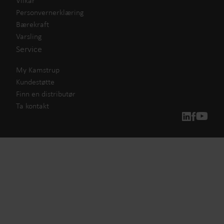
Vilkår
Personvernerklæring
Bærekraft
Varsling
Service
My Kamstrup
Kundestøtte
Finn en distributør
Ta kontakt
Våre løsninger
Vår forpliktelse til en grønnere fremtid driver oss til å
skape løsninger som gir kundene mulighet til å redusere
vannsløsing, øke vannforsyningen, optimalisere