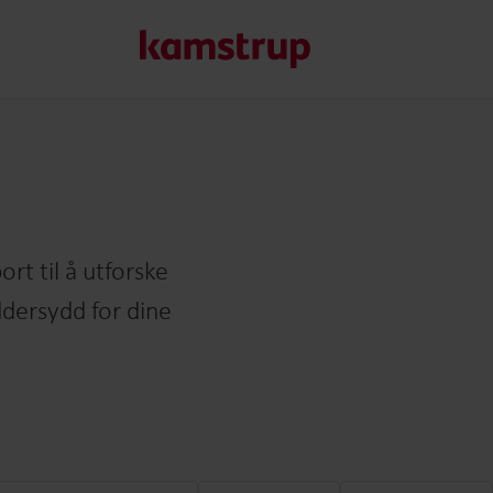
Våre løsninger
Vår forpliktelse til en grønnere fremtid driver oss til å sk
rt til å utforske
redusere vannsløsing, øke vannforsyningen, optimalisere e
ddersydd for dine
elektrifisering.
Lær mer om våre løsninger