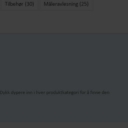
Tilbehør (30)
Måleravlesning (25)
r
Elektriske løsninger
er for
Avanserte strømløsninger for
ffektiv
nøyaktig måling og smartere
energistyring.
Dykk dypere inn i hver produktkategori for å finne den