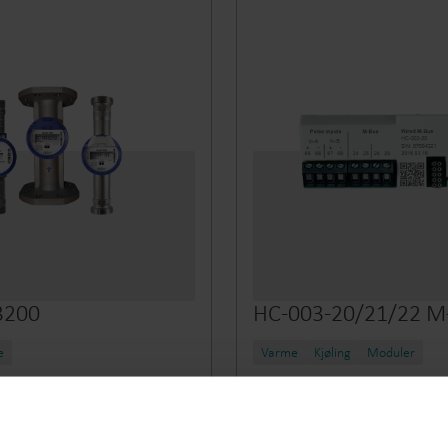
3200
HC-003-20/21/22 M
e
Varme
Kjøling
Moduler