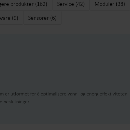
igere produkter (162)
Service (42)
Moduler (38)
ware (9)
Sensorer (6)
Vannløsninger
Varmeløsninge
Smarte vannløsninger for
Smarte varmeløsning
presis måling og effektiv
nøyaktig måling og e
styring.
energibruk.
 er utformet for å optimalisere vann- og energieffektiviteten. 
ge beslutninger.