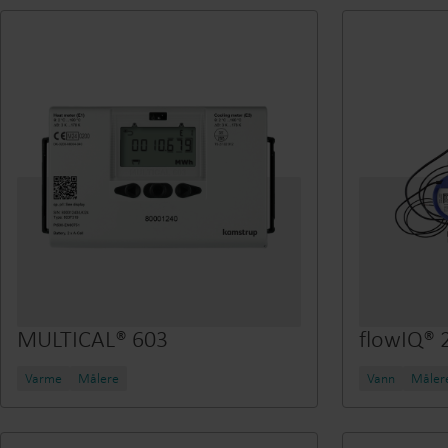
MULTICAL® 603
flowIQ® 
Varme
Målere
Vann
Måler