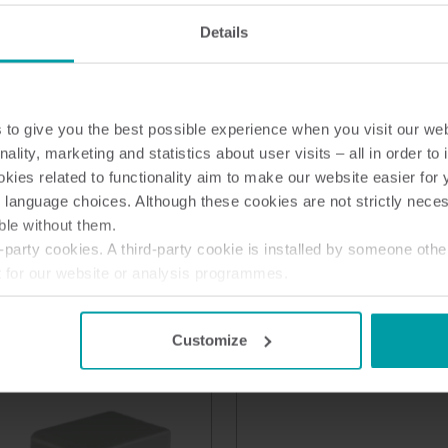
Details
to give you the best possible experience when you visit our we
nality, marketing and statistics about user visits – all in order t
ies related to functionality aim to make our website easier for 
 language choices. Although these cookies are not strictly nece
ble without them.
party cookies. A third-party cookie is installed by someone othe
t for our website or analysis programmes.
66 BACnet
Optisk lesehode
or withdraw your consent from the Cookie Declaration
here
.
Moduler
Varme
Kjøling
Vann
Tilbeh
Customize