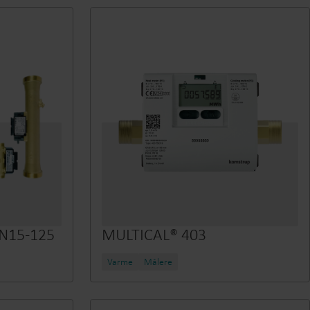
Produktsenter
inn detaljert innsikt og ressurser for alle våre
nnovative løsninger i produktsenteret.
N15-125
MULTICAL® 403
Varme
Målere