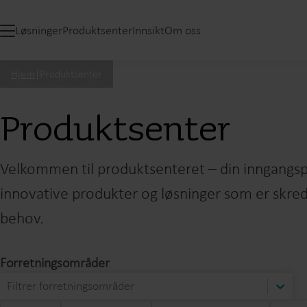
Løsninger
Produktsenter
Innsikt
Om oss
Hjem
|
Produktsenter
Produktsenter
Velkommen til produktsenteret – din inngangspo
innovative produkter og løsninger som er skre
behov.
Forretningsområder
Filtrer forretningsområder