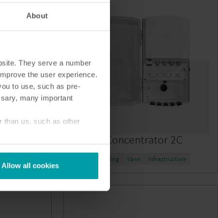
About
bsite. They serve a number
o improve the user experience.
you to use, such as pre-
ssary, many important
r than us, such as other
READy Concentrator 2C
ør
Varme
Kjøling
Vann
Infrastructure
Allow all cookies