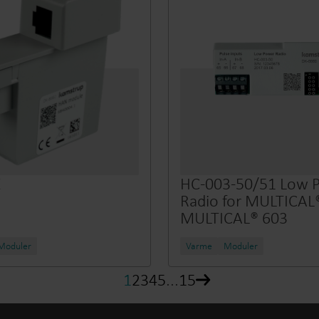
E
HC-003-50/51 Low 
Radio for MULTICAL
MULTICAL® 603
Moduler
Varme
Moduler
1
2
3
4
5
...
15