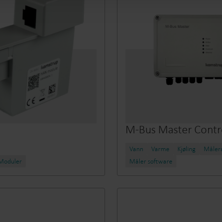
M-Bus Master Contro
Vann
Varme
Kjøling
Målera
Moduler
Måler software