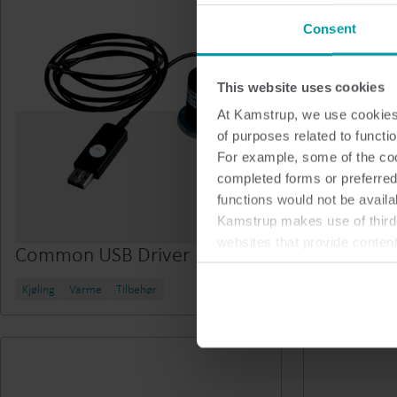
Consent
This website uses cookies
At Kamstrup, we use cookies 
of purposes related to functio
For example, some of the cook
completed forms or preferred
functions would not be availa
Kamstrup makes use of third-
websites that provide conten
Common USB Driver
HC-003-
You can at any time change 
Kjøling
Varme
Tilbehør
Varme
Vann