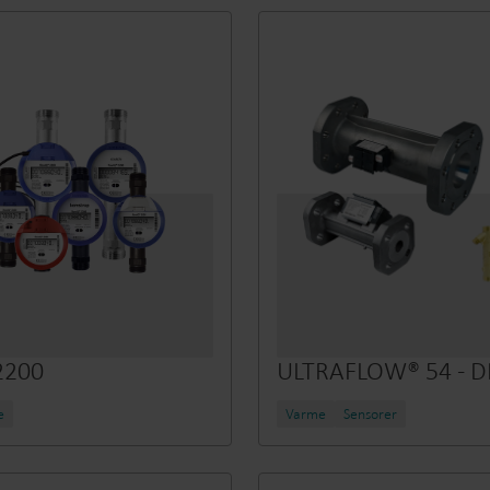
Løsninger for undermåling
Undermålingsløsninger for presis sporing og
F
effektiv ressursstyring.
i
2200
ULTRAFLOW® 54 - D
e
Varme
Sensorer