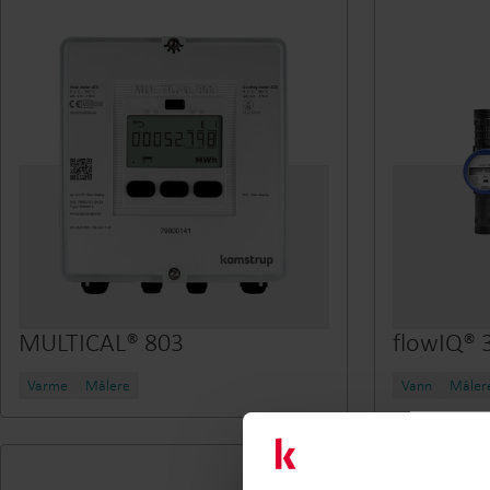
MULTICAL® 803
flowIQ® 
Varme
Målere
Vann
Måler