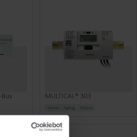
-Bus
MULTICAL® 303
Varme
Kjøling
Målere