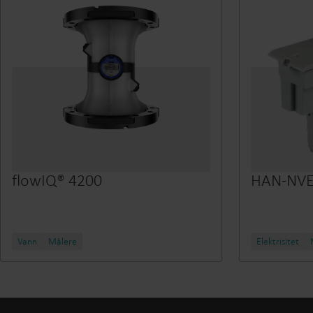
flowIQ® 4200
HAN-NV
Vann
Målere
Elektrisitet