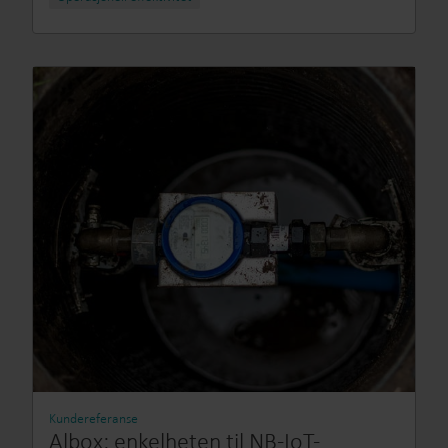
Kundereferanse
Albox: enkelheten til NB-IoT-