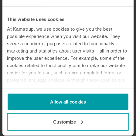
This website uses cookies
At Kamstrup, we use cookies to give you the best
possible experience when you visit our website. They
serve a number of purposes related to functionality,
marketing and statistics about user visits – all in order to
improve the user experience. For example, some of the
cookies related to functionality aim to make our website
easier for you to use, such as pre-completed forms or
Kundereferanse
preferred language choices. Although these cookies are
200 000 smarte målere gjorde at
not strictly necessary, many important functions would
Agder Energi Nett sparte penger
not be available without them.
Agder Energi Nett skaffet seg flere data, og en
Kamstrup makes use of third-party cookies. A third-party
Allow all cookies
bedre oversikt over nettet ved hjelp av 200 000
cookie is installed by someone other than us, such as
intelligente strømmålere.
other websites that provide content for our website or
Customize
Elektrisitet
Måleteknologi
Behandling av data
analysis programmes.
Infrastructure management
You can at any time change or withdraw your consent