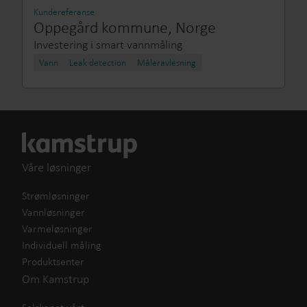
Kundereferanse
Oppegård kommune, Norge
Investering i smart vannmåling
Vann
Leak detection
Måleravlesning
Våre løsninger
Strømløsninger
Vannløsninger
Varmeløsninger
Individuell måling
Produktsenter
Om Kamstrup