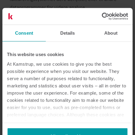
dataprogrammer for videre analyse.
Ta kontakt for å få mer informasjon
Consent
Details
About
This website uses cookies
Er du på jakt etter en
At Kamstrup, we use cookies to give you the best
dataekspert?
possible experience when you visit our website. They
serve a number of purposes related to functionality,
marketing and statistics about user visits – all in order to
Vi har det rette teamet for det
improve the user experience. For example, some of the
cookies related to functionality aim to make our website
Du trenger ikke være en dataekspert for på kunne ha
easier for you to use, such as pre-completed forms or
en moderne smartmålingsløsning. Med Kamstrup
preferred language choices. Although these cookies are
Systemhosting trenger du ikke å bekymre deg for
not strictly necessary, many important functions would
datasikkerhet, systemoppdateringer og oppgradering
not be available without them.