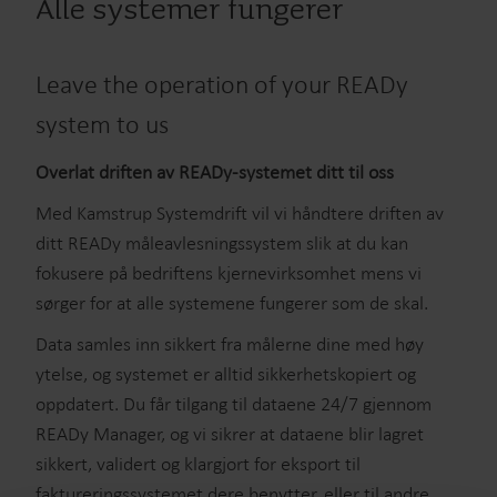
Alle systemer fungerer
Avlesningssystem
Eksempel på noen av våre overvåknings- og
rapporteringstjenester:
READy
Leave the operation of your READy
Overvåkning
Analytics
system to us
Lekkasjeovervåking*
Overvåkning og verifikasjon av lekkasjer
Overlat driften av READy-systemet ditt til oss
Leakage Monitoring Trial Service*
District Analyser – Water Intelligence
Incidents – Water Intelligence
Med Kamstrup Systemdrift vil vi håndtere driften av
Støtter
ditt READy måleavlesningssystem slik at du kan
Trial Services for Leak Detector and District Analyser
fokusere på bedriftens kjernevirksomhet mens vi
Pipeline-integrasjon for å integrere pipeline med Water
sørger for at alle systemene fungerer som de skal.
Intelligence
Data samles inn sikkert fra målerne dine med høy
* Krever vannmålere av typen flowIQ® 2200
ytelse, og systemet er alltid sikkerhetskopiert og
oppdatert. Du får tilgang til dataene 24/7 gjennom
READy Manager, og vi sikrer at dataene blir lagret
sikkert, validert og klargjort for eksport til
faktureringssystemet dere benytter, eller til andre