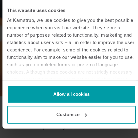
This website uses cookies
At Kamstrup, we use cookies to give you the best possible
experience when you visit our website. They serve a
number of purposes related to functionality, marketing and
statistics about user visits – all in order to improve the user
experience. For example, some of the cookies related to
functionality aim to make our website easier for you to use,
such as pre-completed forms or preferred language
choices. Although these cookies are not strictly necessary,
many important functions would not be available without
them.
Kamstrup makes use of third-party cookies. A third-party
Allow all cookies
cookie is installed by someone other than us, such as other
websites that provide content for our website or analysis
Med en serviceavtale fra
Customize
programmes.
Kamstrup er hjelpen alltid nær
You can at any time change or withdraw your consent from
the Cookie Declaration
here
.