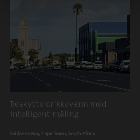
Beskytte drikkevann med
intelligent måling
Saldanha Bay, Cape Town, South Africa