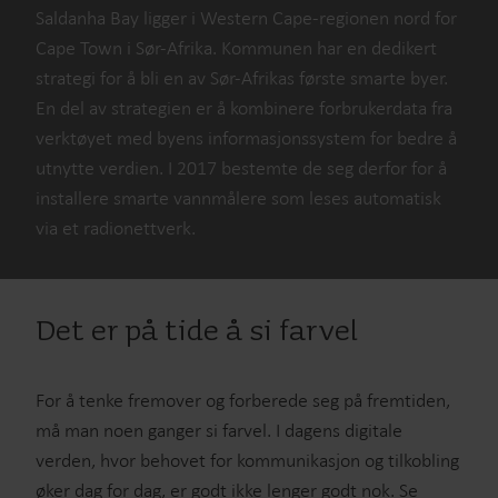
Saldanha Bay ligger i Western Cape-regionen nord for
Cape Town i Sør-Afrika. Kommunen har en dedikert
strategi for å bli en av Sør-Afrikas første smarte byer.
En del av strategien er å kombinere forbrukerdata fra
verktøyet med byens informasjonssystem for bedre å
utnytte verdien. I 2017 bestemte de seg derfor for å
installere smarte vannmålere som leses automatisk
via et radionettverk.
Det er på tide å si farvel
For å tenke fremover og forberede seg på fremtiden,
må man noen ganger si farvel. I dagens digitale
verden, hvor behovet for kommunikasjon og tilkobling
øker dag for dag, er godt ikke lenger godt nok. Se