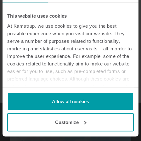
begrense risikoen for vannlekkasje og skader på bygninger.
forringelse av vannkvaliteten.
permanent nedsenkes i vann uten risiko for vanninntrenging i
Lær mer
målerens display eller interne komponenter.
Lær mer
This website uses cookies
At Kamstrup, we use cookies to give you the best
possible experience when you visit our website. They
serve a number of purposes related to functionality,
marketing and statistics about user visits – all in order to
improve the user experience. For example, some of the
cookies related to functionality aim to make our website
easier for you to use, such as pre-completed forms or
preferred language choices. Although these cookies are
not strictly necessary, many important functions would
not be available without them.
Kamstrup makes use of third-party cookies. A third-party
Allow all cookies
cookie is installed by someone other than us, such as
other websites that provide content for our website or
Customize
analysis programmes.
You can at any time change or withdraw your consent
from the Cookie Declaration
here
.