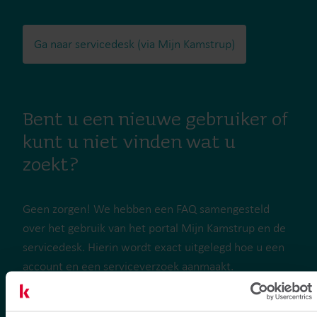
Ga naar servicedesk (via Mijn Kamstrup)
Bent u een nieuwe gebruiker of
kunt u niet vinden wat u
zoekt?
Geen zorgen! We hebben een FAQ samengesteld
over het gebruik van het portal Mijn Kamstrup en de
servicedesk. Hierin wordt exact uitgelegd hoe u een
account en een serviceverzoek aanmaakt.