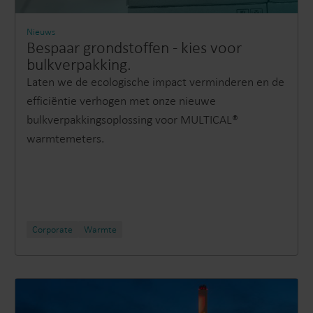
Elektriciteitsoplossingen​
Nieuws
Geavanceerde oplossingen
Nauwkeurige
Bespaar grondstoffen - kies voor
voor slimme energiemeting
onderbemetering va
bulkverpakking.
en -beheer.
verbruik voor beter i
Laten we de ecologische impact verminderen en de
efficiënt middelenbe
efficiëntie verhogen met onze nieuwe
bulkverpakkingsoplossing voor MULTICAL®
warmtemeters.
Corporate
Warmte