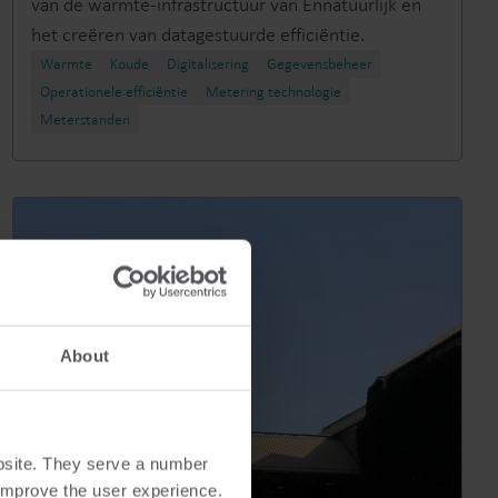
van de warmte-infrastructuur van Ennatuurlijk en
het creëren van datagestuurde efficiëntie.
Warmte
Koude
Digitalisering
Gegevensbeheer
Operationele efficiëntie
Metering technologie
Meterstanden​
About
bsite. They serve a number
o improve the user experience.