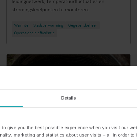
leidingnetwerk, temperatuurfluctuaties en
stromingsknelpunten te monitoren.
Warmte
Stadsverwarming​
Gegevensbeheer
Operationele efficiëntie
Details
to give you the best possible experience when you visit our we
nality, marketing and statistics about user visits – all in order t