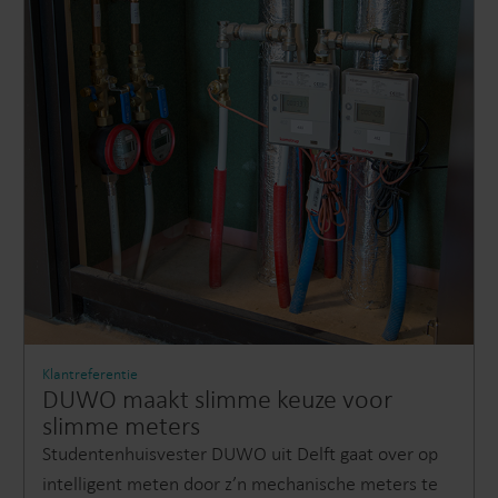
Klantreferentie
DUWO maakt slimme keuze voor
slimme meters
Studentenhuisvester DUWO uit Delft gaat over op
intelligent meten door z’n mechanische meters te