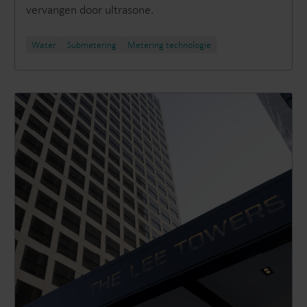
vervangen door ultrasone.
Water
Submetering
Metering technologie