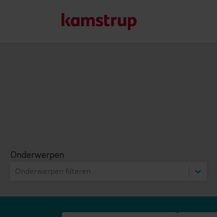
Onze oplossingen
Onze toewijding aan een groenere toekomst stimuleert on
helpen om waterverspilling te verminderen, nutsvoorzieni
optimaliseren en elektrificatie beheersbaar te maken.
Meer over onze oplossingen
Onderwerpen
Onderwerpen filteren