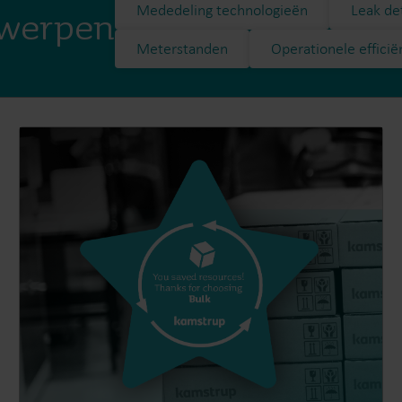
Mededeling technologieën
Leak de
rwerpen
Meterstanden​
Operationele efficië
Wateroplossingen
Warmte oploss
Slimme wateroplossingen
Geavanceerde
voor nauwkeurige metingen
warmtemeting voor 
en efficiënt beheer.
energiegebruik.