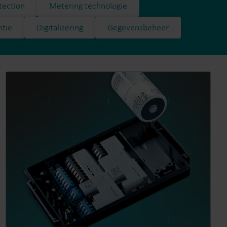
tection
Metering technologie
ntie
Digitalisering
Gegevensbeheer
ingen
Koude-oplossingen​
Innovatieve oplossingen voor
optimaal
nauwkeurige koudemetingen
en energie efficiëntie .