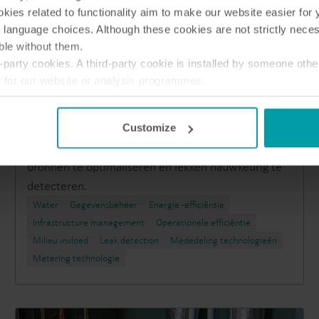
ies related to functionality aim to make our website easier for 
 language choices. Although these cookies are not strictly nece
ble without them.
Klantreferentie
party cookies. A third-party cookie is installed by someone othe
Albox: het gemak van het NB-IoT-
t for our website or analysis programmes.
systeem
or withdraw your consent from the Cookie Declaration
here
.
Ontdek hoe Albox het waterbeheer verbetert met
Kamstrup en haar NB-IoT End-to-End-oplossing. Een
Customize
baanbrekend project met 251 slimme meters om
bronnen te optimaliseren en lekken nauwkeurig te
detecteren.
Water
Gegevensbeheer
Energie -efficiëntie
Infrastructure management
Operationele efficiëntie
Milieu invloed
Leak detection
Mededeling technologieën
Metering technologie