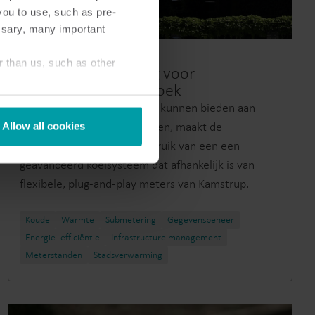
you to use, such as pre-
ssary, many important
Klantreferentie
r than us, such as other
Betrouwbare koeling voor
baanbrekend onderzoek
Om betrouwbare koeling te kunnen bieden aan
diverse onderzoeksfaciliteiten, maakt de
Allow all cookies
Universiteit van Aarhus gebruik van een een
geavanceerd koelsysteem dat afhankelijk is van
flexibele, plug-and-play meters van Kamstrup.
Koude
Warmte
Submetering
Gegevensbeheer
Energie -efficiëntie
Infrastructure management
Meterstanden​
Stadsverwarming​