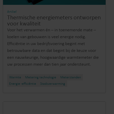
Submetering- oplossingen
Productcentrum
Artikel
Vindt gedetailleerde
Thermische energiemeters ontworpen
n
informatie over al onze
voor kwaliteit
nzicht en
innovatieve oplossingen in
Voor het verwarmen én – in toenemende mate –
heer.
het productcentrum.
koelen van gebouwen is veel energie nodig.
Efficiëntie in uw bedrijfsvoering begint met
betrouwbare data en dat begint bij de keuze voor
een nauwkeurige, hoogwaardige warmtemeter die
uw processen meer dan tien jaar ondersteunt.
Warmte
Metering technologie
Meterstanden​
Energie -efficiëntie
Stadsverwarming​