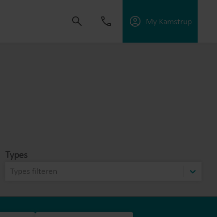
My Kamstrup
s om oplossingen te ontwikkelen die klanten
ngen te verbeteren, energie-efficiëntie te
Types
Types filteren