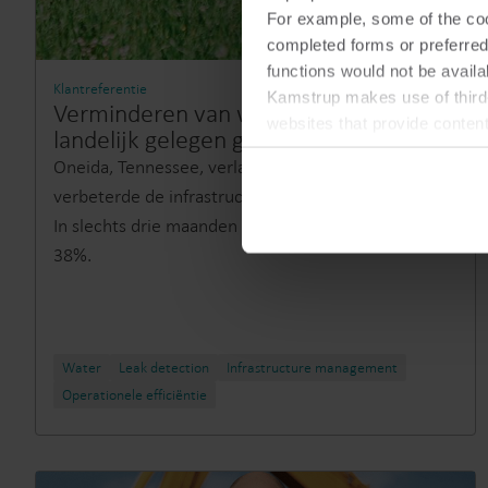
For example, some of the cook
completed forms or preferred
functions would not be availa
Klantreferentie
Kamstrup makes use of third-
Verminderen van waterverlies in een
websites that provide conten
landelijk gelegen gemeente
You can at any time change 
Oneida, Tennessee, verlaagde het waterverlies en
verbeterde de infrastructuur met het ALD-systeem.
In slechts drie maanden een daling van 51% naar
38%.
Water
Leak detection
Infrastructure management
Operationele efficiëntie