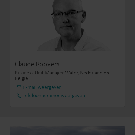
Claude Roovers
Business Unit Manager Water, Nederland en
België
E-mail weergeven
info@kamstrup.nl
Telefoonnummer weergeven
+31 314 820 900