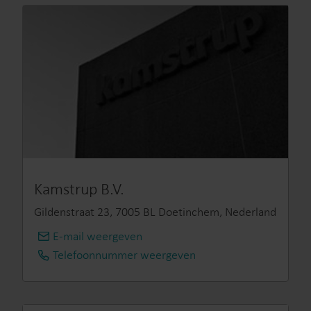
Kamstrup B.V.
Gildenstraat 23, 7005 BL Doetinchem, Nederland
E-mail weergeven
info@kamstrup.nl
Telefoonnummer weergeven
+31 314 820 900