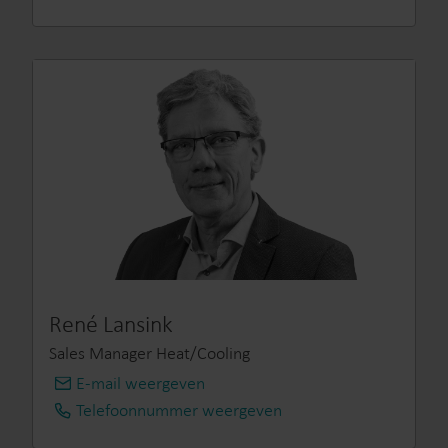
René Lansink
Sales Manager Heat/Cooling
E-mail weergeven
info@kamstrup.nl
Telefoonnummer weergeven
+31 314 820 900