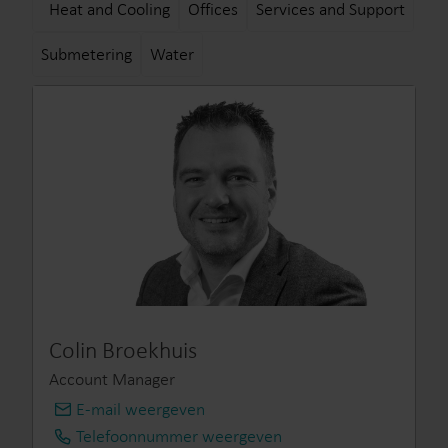
Heat and Cooling
Offices
Services and Support
Submetering
Water
Colin Broekhuis
Account Manager
E-mail weergeven
info@kamstrup.nl
Telefoonnummer weergeven
+31 314 820 900