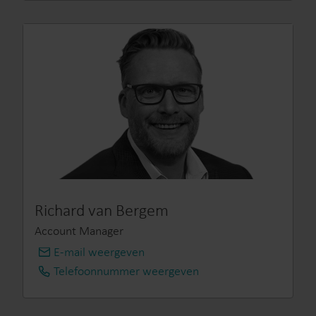
Richard van Bergem
Account Manager
E-mail weergeven
info@kamstrup.nl
Telefoonnummer weergeven
+31 314 820 900