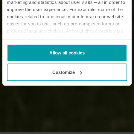
marketing and statistics about user visits – all in order to
improve the user experience. For example, some of the
cookies related to functionality aim to make our website
easier for you to use, such as pre-completed forms or
preferred language choices. Although these cookies are
not strictly necessary, many important functions would
not be available without them.
Kamstrup makes use of third-party cookies. A third-party
Allow all cookies
cookie is installed by someone other than us, such as
other websites that provide content for our website or
Customize
analysis programmes.
You can at any time change or withdraw your consent
from the Cookie Declaration
here
.