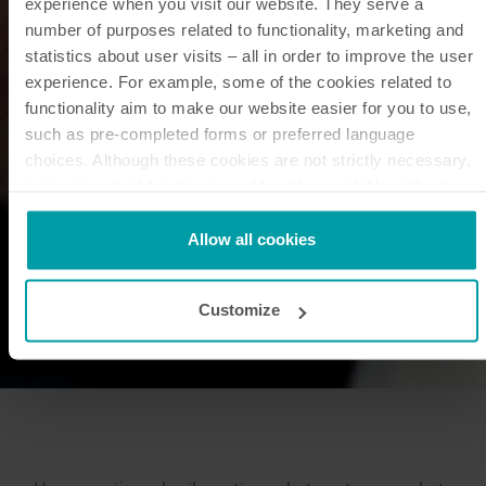
experience when you visit our website. They serve a
number of purposes related to functionality, marketing and
statistics about user visits – all in order to improve the user
experience. For example, some of the cookies related to
functionality aim to make our website easier for you to use,
such as pre-completed forms or preferred language
choices. Although these cookies are not strictly necessary,
many important functions would not be available without
them.
Kamstrup makes use of third-party cookies. A third-party
Allow all cookies
cookie is installed by someone other than us, such as other
websites that provide content for our website or analysis
Customize
programmes.
You can at any time change or withdraw your consent from
the Cookie Declaration
here
.