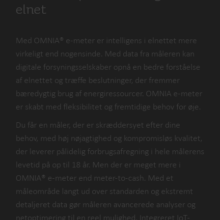
forbrugerinddragelse
elnet
Mulighed for at konfigurere to belastningsprofiler
Op til 36 datakanaler pr. profil, med intervaller helt
Med OMNIA® e-meter er intelligens i elnettet mere
ned til 1 minut
virkeligt end nogensinde. Med data fra måleren kan
Iht. IEC/EN 62052-31
digitale forsyningsselskaber opnå en bedre forståelse
af elnettet og træffe beslutninger, der fremmer
bæredygtig brug af energiressourcer. OMNIA e-meter
lasse UC3, bi-stabil kontakt
er skabt med fleksibilitet og fremtidige behov for øje.
Du får en måler, der er skræddersyet efter dine
IP54
behov, med høj nøjagtighed og kompromisløs kvalitet,
der leverer pålidelig forbrugsafregning i hele målerens
levetid på op til 18 år. Men der er meget mere i
OMNIA® e-meter end meter-to-cash. Med et
måleområde langt ud over standarden og ekstremt
detaljeret data gør måleren avancerede analyser og
netoptimering til en reel mulighed. Integreret IoT-