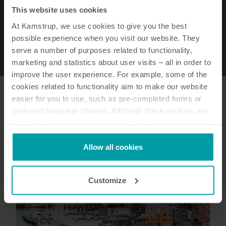
behov. Dine valgmuligheder inkluderer:
This website uses cookies
Demand response (prisfleksibelt elforbrug) via
At Kamstrup, we use cookies to give you the best
possible experience when you visit our website. They
integreret laststyring
serve a number of purposes related to functionality,
Brug af smart home-applikationer til forbrugere
marketing and statistics about user visits – all in order to
improve the user experience. For example, some of the
cookies related to functionality aim to make our website
easier for you to use, such as pre-completed forms or
preferred language choices. Although these cookies are
not strictly necessary, many important functions would
not be available without them.
Kamstrup makes use of third-party cookies. A third-party
Allow all cookies
cookie is installed by someone other than us, such as
other websites that provide content for our website or
Customize
analysis programmes.
You can at any time change or withdraw your consent
from the Cookie Declaration
here
.