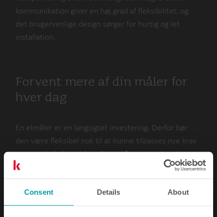
kommunikation giver en høj grad af fleksibilitet, og
det brugervenlige design sørger for hurtig og let
installation.
Forvent mere af din måler for
hver dag
En elmåler er en langsigtet investering. Derfor bør
den være fleksibel nok til at kunne tilpasses nye krav
gennem hele levetiden. OMNIA® e-meter har de
nødvendige muskler til at understøtte enhver
fremtidig firmware-opgradering, så også de behov, du
ikke har tænkt på, kan opfyldes.
Consent
Details
About
OMNIA® e-meter kan konfigureres til præcis dine