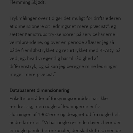
Flemming Skjødt.
Trykmålinger over tid gør det muligt for driftslederen
at dimensionere sit ledningsnet mere præcist:”Jeg
sætter Kamstrups tryksensorer på servicehanerne i
ventilbrøndene, og over en periode aflæser jeg så
både fremløbstrykket og returtrykket med READy. Så
ved jeg, hvad vi egentlig har til rådighed af
differenstryk, og så kan jeg beregne mine ledninger
meget mere præcist.”
Databaseret dimensionering
Enkelte områder af forsyningsområdet har ikke
ændret sig, men nogle af ledningerne er fra
slutningen af 1960’erne og designet ud fra nogle helt
andre kriterier. ”Vi har nogle rør inde i byen, hvor der
er nogle gamle betonkanaler, der skal skiftes, men de