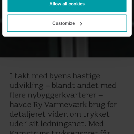
Kamstrup makes use of third-party cookies. A third-party
Allow all cookies
cookie is installed by someone other than us, such as
other websites that provide content for our website or
Customize
analysis programmes.
You can at any time change or withdraw your consent
from the Cookie Declaration
here
.
I takt med byens hastige
udvikling – blandt andet med
flere nybyggerkvarterer –
havde Ry Varmeværk brug for
detaljeret viden om trykket
ude i sit ledningsnet. Med
Kamstrups tryksensorer får