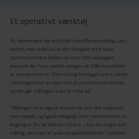
Et operativt værktøj
Ry Varmeværk har altid haft trykdifferensmåling ude i
nettet, men indtil nu er det foregået med faste
tryktransmittere koblet op imod SRO-anlægget,
placeret der hvor værket antager, at differenstrykket
er repræsentativt. Eftervisning foretaget andre steder
i ledningsnettet er sket med et manuelt manometer,
og det gør målingen svær at tolke på.
”Målingen er jo ligeså retvisende som det tidspunkt,
man vælger, og ligeså nøjagtigt som manometeret nu
engang er. Du får ikke en historik – kun en meget kort
måling, der viser et præcist øjebliksbillede”, forklarer