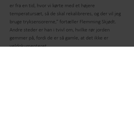
er fra en tid, hvor vi kørte med et højere
temperatursæt, så de skal rekalibreres, og der vil jeg
bruge tryksensorerne,” fortæller Flemming Skjødt.
Andre steder er han i tvivl om, hvilke rør jorden
gemmer på, fordi de er så gamle, at det ikke er
veldokumenteret.
”Når jeg laver en ledningsrenovering, er det
Vores løsninger
afgørende, at jeg vælger den rigtige størrelse rør. Et
for stort rør er for dyrt både i indkøb og varmetab,
Vores engagement i en grønnere fremtid driver os til at
men er det for lille, kan det ikke levere det
udvikle løsninger, der hjælper kunder med at reducere
nødvendige tryk til kunden. Her fungerer
vandspild, styrke forsyninger, optimere
tryksensorerne som hurtige og nøjagtige små
energieffektiviteten og håndtere elektrificering.
hjælpere. Vi kommer tættere på realtidsdata,”
forklarer han.
Vandløsninger
Varmeløsninger
Den øgede præcision kan reducere det