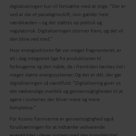
digitaliseringen kun vil fortsætte med at stige. ”Der er
ved at ske et paradigmeskift, som gælder hele
værdikæden – og det støttes op politisk og
regulatorisk. Digitaliseringen stormer frem, og det vil
den blive ved med.”
Hvor energisektoren før var meget fragmenteret, er
alt i dag integreret lige fra produktionen til
forbrugerne og den måde, de i fremtiden tænkes ind i
meget større energisystemer. Og det er dét, der gør
digitaliseringen så værdifuld: ”Digitalisering giver os
det nødvendige overblik og gennemsigtigheden til at
agere i systemer, der bliver mere og mere
komplekse.”
For Assens Fjernvarme er gennemsigtighed også
forudsætningen for at indtænke vedvarende
energikilder i deres system med den kompleksitet,