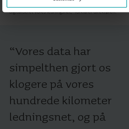
programmes.
og analyseværktøjet Heat Intelligence får vi også
You can at any time change or withdraw your consent from
digitaliseret vores ledningsnet,” forklarer direktøren.
the Cookie Declaration
here
.
“
Vores data har
simpelthen gjort os
klogere på vores
hundrede kilometer
ledningsnet, og på