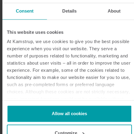
Direktøren forventer at 80% af besparelserne kan
Consent
Details
About
hentes ved 20% af forbrugerne. ”Vi har brug for data
til at vise os, hvor potentialet er størst, så vi ikke
spilder ressourcer på at jagte de 80%, der ikke rykker
This website uses cookies
noget. Nu kan vi lave en prioriteret rækkefølge og
At Kamstrup, we use cookies to give you the best possible
komme med konkrete optimeringsforslag til de
experience when you visit our website. They serve a
enkelte varmeanlæg.”
number of purposes related to functionality, marketing and
statistics about user visits – all in order to improve the user
De hyppige data bruges også til at vurdere
experience. For example, some of the cookies related to
fjernvarmerørenes reelle renoveringsbehov. Tidligere
functionality aim to make our website easier for you to use,
blev ledningsnettets tilstand vurderet ud fra f.eks.
such as pre-completed forms or preferred language
alder eller vandtab. Men når måledata fra
choices. Although these cookies are not strictly necessary,
ledningsnettet kombineres med innovativ
many important functions would not be available without
dataanalyse, kan kapaciteten og belastningen
them.
monitoreres løbende, så investeringer i nettets
Kamstrup makes use of third-party cookies. A third-party
Allow all cookies
cookie is installed by someone other than us, such as other
vedligehold kan optimeres. ”Vi har allerede
websites that provide content for our website or analysis
digitaliseret hele vores produktion og med målersiden
Customize