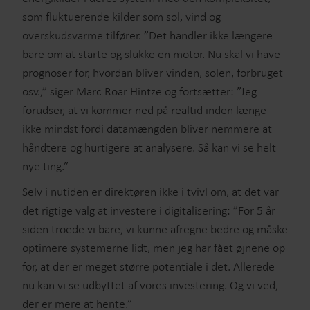
som fluktuerende kilder som sol, vind og
overskudsvarme tilfører. ”Det handler ikke længere
bare om at starte og slukke en motor. Nu skal vi have
prognoser for, hvordan bliver vinden, solen, forbruget
osv.,” siger Marc Roar Hintze og fortsætter: ”Jeg
forudser, at vi kommer ned på realtid inden længe –
ikke mindst fordi datamængden bliver nemmere at
håndtere og hurtigere at analysere. Så kan vi se helt
nye ting.”
Selv i nutiden er direktøren ikke i tvivl om, at det var
det rigtige valg at investere i digitalisering: ”For 5 år
siden troede vi bare, vi kunne afregne bedre og måske
optimere systemerne lidt, men jeg har fået øjnene op
for, at der er meget større potentiale i det. Allerede
nu kan vi se udbyttet af vores investering. Og vi ved,
der er mere at hente.”