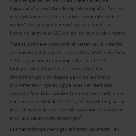
hvad temperaturen var rundt i hele nettet. På
baggrund af vores løbende digitalisering af driften har
vi faktisk kunnet sænke fremløbstemperaturen 6-8
grader.” Forsyningen har også været i stand til at
fjerne de langt over 100 omløb, de havde ude i nettet.
”Ved at optimere vores drift af nettet har vi indenfor
de seneste par år sparet 2.500-3.000 MWh – altså ca.
2,5% – og reduceret ledningstabet med 12%,”
forklarer Marc Roar Hintze. ”Vores data har
simpelthen gjort os klogere på vores hundrede
kilometer ledningsnet, og på hvad der reelt sker
derude, når vi f.eks. sænker temperaturen. Selv om vi
har ansatte med både 10, 20 og 30 års erfaring, har vi
ikke tidligere haft fuldt overblik over konsekvenserne
af at lave sådan nogle ændringer.”
I alt har driftsoptimeringen af nettet resulteret i en