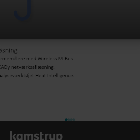
øsning
armemålere med Wireless M-Bus.
ADy netværksaflæsning.
alyseværktøjet Heat Intelligence.