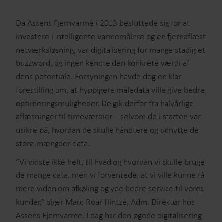
Da Assens Fjernvarme i 2013 besluttede sig for at
investere i intelligente varmemålere og en fjernaflæst
netværksløsning, var digitalisering for mange stadig et
buzzword, og ingen kendte den konkrete værdi af
dens potentiale. Forsyningen havde dog en klar
forestilling om, at hyppigere måledata ville give bedre
optimeringsmuligheder. De gik derfor fra halvårlige
aflæsninger til timeværdier – selvom de i starten var
usikre på, hvordan de skulle håndtere og udnytte de
store mængder data.
”Vi vidste ikke helt, til hvad og hvordan vi skulle bruge
de mange data, men vi forventede, at vi ville kunne få
mere viden om afkøling og yde bedre service til vores
kunder,” siger Marc Roar Hintze, Adm. Direktør hos
Assens Fjernvarme. I dag har den øgede digitalisering