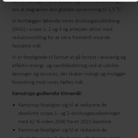
der er fastlagt i Paris-aftalen og IPCC’s anbefalinger
om at begrænse den globale opvarmning til 1,5 °C.
Vi kortlægger løbende vores drivhusgasudledning
(GHG) i scope 1, 2 og 3 og arbejder aktivt med
reduktionstiltag for at sikre fremdrift mod de
fastsatte mål.
Vi er forpligtede til fortsat at gå forrest i ansvarlig og
effektiv energi- og vandhåndtering ved at udvikle
løsninger og services, der skaber indsigt og muliggør
forandring mod vores fælles mål.
Kamstrups godkendte klimamål:
Kamstrup forpligter sig til at reducere de
absolutte scope 1- og 2-drivhusgasudledninger
med 42 % inden 2030 fra et 2023-baseline.
Kamstrup forpligter sig til at reducere de
absolutte scope 3-drivhusgasudledninger med