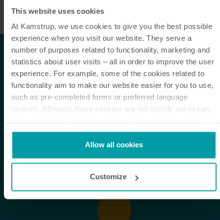
This website uses cookies
At Kamstrup, we use cookies to give you the best possible
experience when you visit our website. They serve a
number of purposes related to functionality, marketing and
statistics about user visits – all in order to improve the user
experience. For example, some of the cookies related to
functionality aim to make our website easier for you to use,
such as pre-completed forms or preferred language
choices. Although these cookies are not strictly necessary,
many important functions would not be available without
them.
Kamstrup makes use of third-party cookies. A third-party
Allow all cookies
cookie is installed by someone other than us, such as other
websites that provide content for our website or analysis
Customize
programmes.
You can at any time change or withdraw your consent from
the Cookie Declaration
here
.