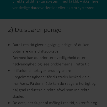
direkte til dit fakturasystem med få klik – ikke flere
vanskelige dataoverførsler eller ekstra systemer.
2) Du sparer penge
Data i realtid giver dig vigtig indsigt, så du kan
optimere dine driftsopgaver.
Dermed kan du prioritere vedligehold efter
nødvendighed og løse problemerne i rette tid.
I tilfælde af lækager, brud og andre
uregelmæssigheder får du straks besked via e-
mail/sms. På den måde kan du reagere hurtigt og i
høj grad reducere direkte såvel som indirekte
skader.
De data, der følger af måling i realtid, sikrer fair og