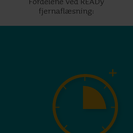
Fordelene ved READy
fjernaflæsning: