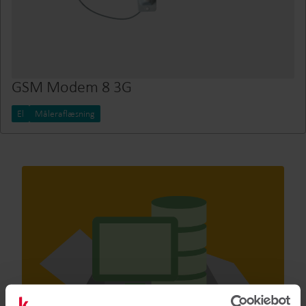
GSM Modem 8 3G
El
Måleraflæsning