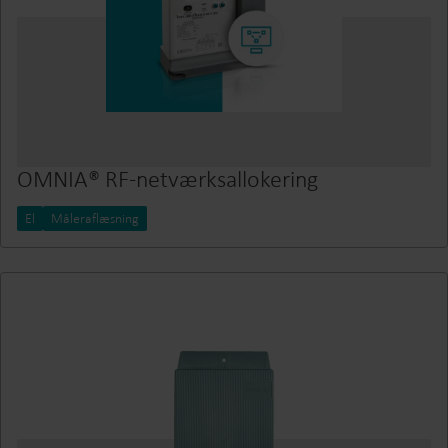
OMNIA® RF-netværksallokering
El
Måleraflæsning