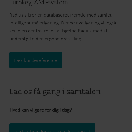
Turnkey, AMI-system
Radius sikrer en databaseret fremtid med samlet
intelligent målerløsning. Denne nye løsning vil også
spille en central rolle i at hjælpe Radius med at
understøtte den grønne omstilling.
Læs kundereference
Lad os få gang i samtalen
Hvad kan vi gøre for dig i dag?
Jeg har brug for service eller support