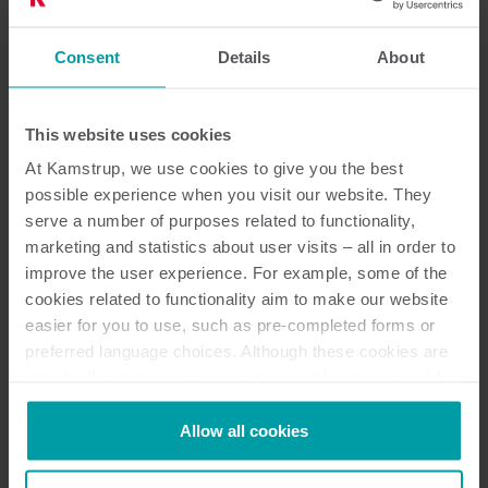
Consent
Details
About
This website uses cookies
At Kamstrup, we use cookies to give you the best
possible experience when you visit our website. They
serve a number of purposes related to functionality,
Kom hurtigt i gang
marketing and statistics about user visits – all in order to
improve the user experience. For example, some of the
cookies related to functionality aim to make our website
Med OMNIA® Express har vi lavet en cloud-baseret
easier for you to use, such as pre-completed forms or
standardpakke, så du kan afprøve systemet hurtigt og
preferred language choices. Although these cookies are
med en minimal investering. Hvis
not strictly necessary, many important functions would
standardfunktionaliteten i OMNIA® på et tidspunkt
not be available without them.
ikke længere kan dække dine behov, er det altid
Kamstrup makes use of third-party cookies. A third-party
Allow all cookies
muligt at udvide din løsning. Læs mere om hvad der
cookie is installed by someone other than us, such as
ligger bag den spirende “SaaS”-tendens i
other websites that provide content for our website or