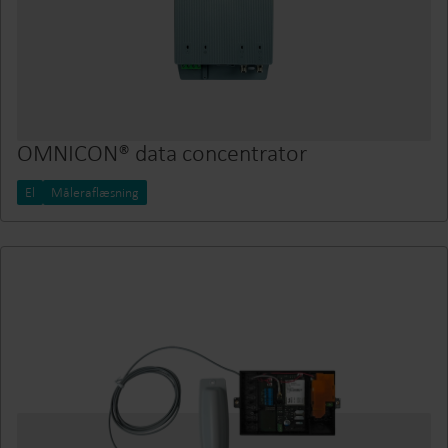
OMNICON® data concentrator
El
Måleraflæsning