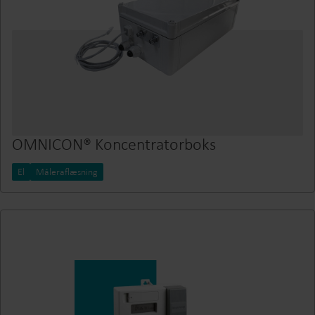
OMNICON® Koncentratorboks
El
Måleraflæsning