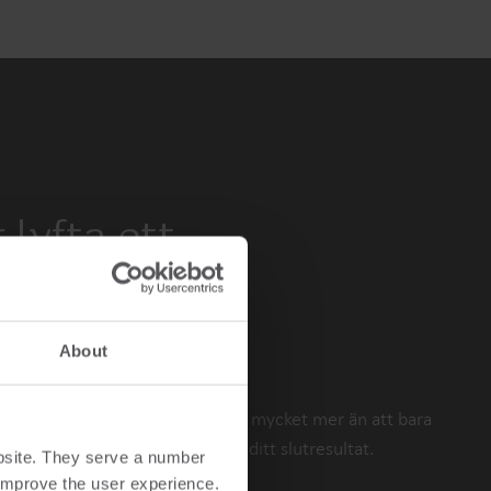
 lyfta ett
igt bolags
t?
About
uktionsanläggning gör robotarna mycket mer än att bara
. De har en direkt inverkan på ditt slutresultat.
bsite. They serve a number
o improve the user experience.