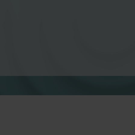
Lösningar för vattenmätning
Smarta lösningar för
Smarta lösningar för
noggrann mätning och
noggrann mätning a
effektiv förvaltning av vatten.
och effektiv
energianvändning.