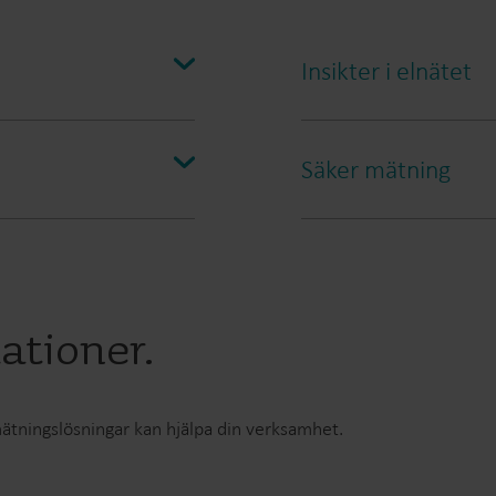
Lösningar för undermätning
Undermätningslösningar förprecision,
U
Insikter i elnätet
uppföljning och effektiv resurshantering.
v
Säker mätning
ationer.
mätningslösningar kan hjälpa din verksamhet.