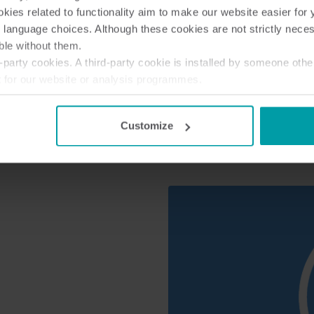
ies related to functionality aim to make our website easier for 
Ta en rundtur och se hur
 language choices. Although these cookies are not strictly nece
ble without them.
party cookies. A third-party cookie is installed by someone othe
t for our website or analysis programmes.
or withdraw your consent from the Cookie Declaration
here
.
Customize