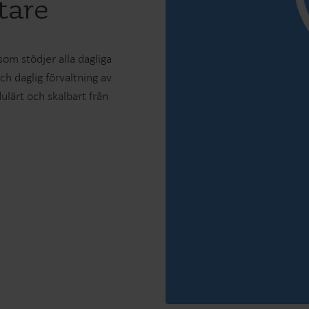
tare
m stödjer alla dagliga
h daglig förvaltning av
lärt och skalbart från