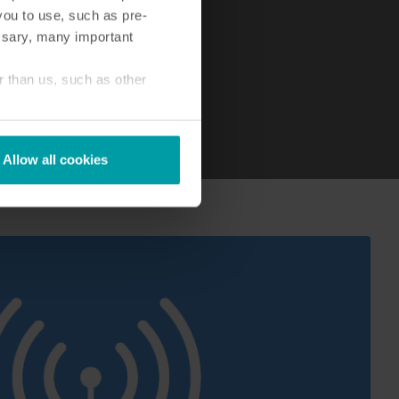
you to use, such as pre-
ssary, many important
r than us, such as other
Allow all cookies