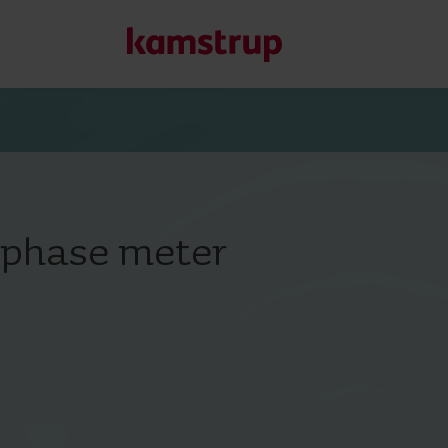
Våra lösningar för mä
Vårt engagemang för en grönare framtid motiverar oss att 
phase meter
kunder att minska vattenförlust, förbättra system, optimera
Läs mer om våra lösningar