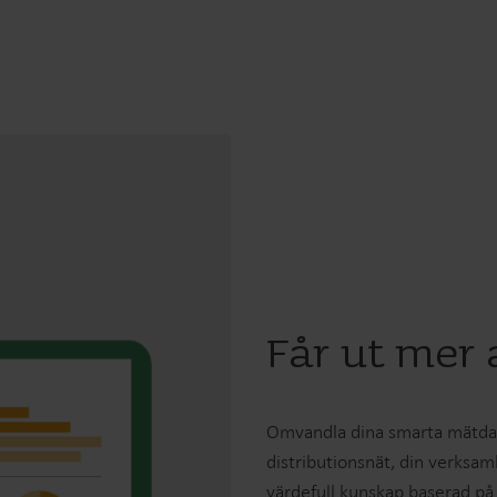
Får ut mer
Omvandla dina smarta mätdata
distributionsnät, din verksam
värdefull kunskap baserad på 