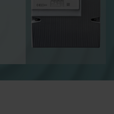
Lösningar för värmemätningar
Lösningar för elmätning
Avancerade lösningar för
v värme
noggrann mätning av el och
smartare energihushållning.