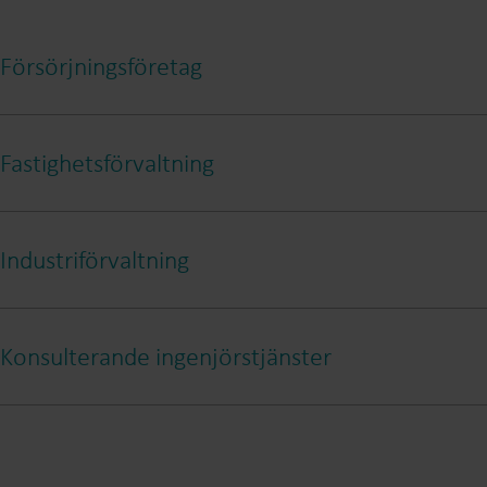
Försörjningsföretag
Den smartare mätningslösningen
Fastighetsförvaltning
Industriförvaltning
Framtidssäker elmätning för industriapplikationer
Konsulterande ingenjörstjänster
Läs mer
Mer än bara en elmätare