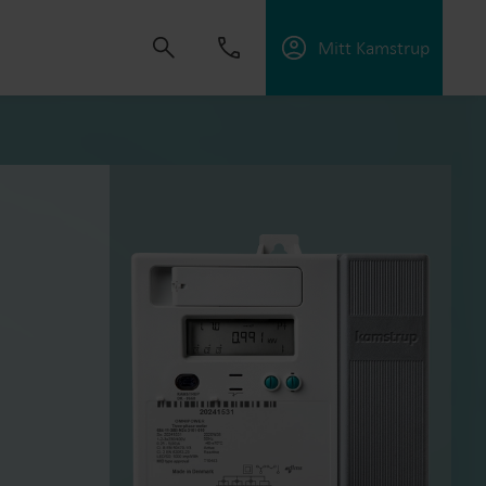
Mitt Kamstrup
tning
skapa lösningar som gör det möjligt för våra
 energieffektivitet och hantera elektrifiering.