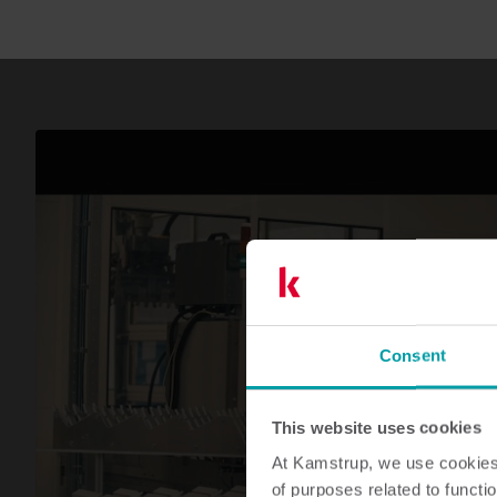
Läs mer
Läs mer
Consent
This website uses cookies
TITTA PÅ VIDEO
At Kamstrup, we use cookies 
of purposes related to functio