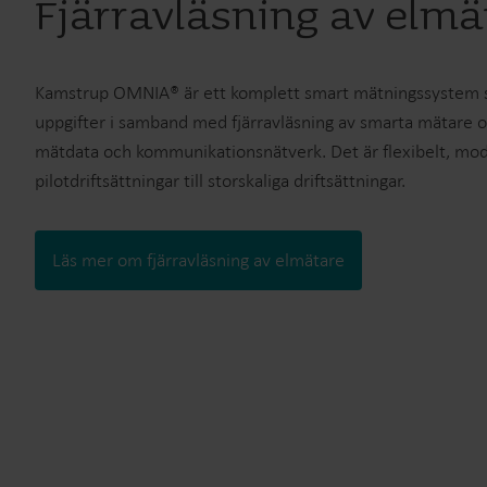
Fjärravläsning av elmä
Kamstrup OMNIA® är ett komplett smart mätningssystem so
uppgifter i samband med fjärravläsning av smarta mätare oc
mätdata och kommunikationsnätverk. Det är flexibelt, modu
pilotdriftsättningar till storskaliga driftsättningar.
Läs mer om fjärravläsning av elmätare