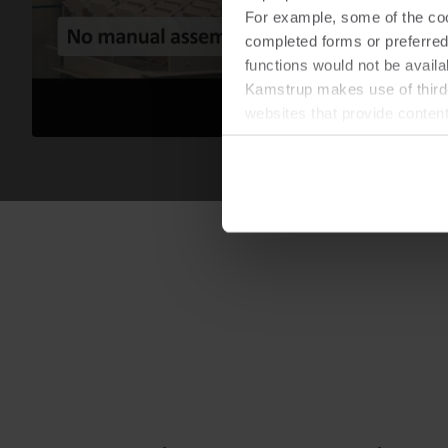
For example, some of the cook
completed forms or preferred
functions would not be availa
Kamstrup makes use of third-
websites that provide conten
You can at any time change 