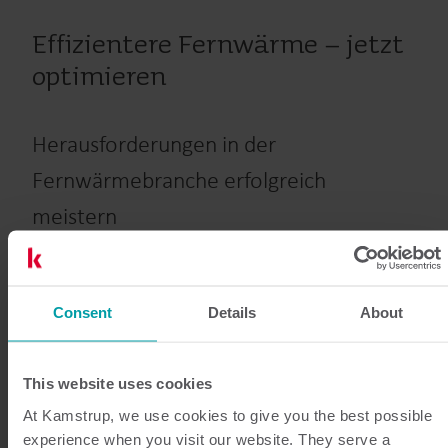
Effizientere Fernwärme – jetzt
optimieren
Herausforderungen in der
Fernwärmebranche erfolgreich
meistern
Nutzen Sie fortschrittliche Wärme-Analytik zur
Optimierung Ihres Fernwärmenetzes. Senken Sie
Emissionen, reduzieren Sie Rücklauftemperaturen,
Consent
Details
About
minimieren Sie Kosten und verhindern Sie
Wärmeverluste – mit den intelligenten Lösungen von
This website uses cookies
Kamstrup.
At Kamstrup, we use cookies to give you the best possible
experience when you visit our website. They serve a