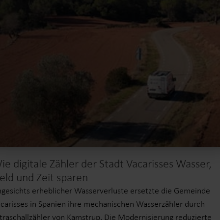
ie digitale Zähler der Stadt Vacarisses Wasser,
eld und Zeit sparen
gesichts erheblicher Wasserverluste ersetzte die Gemeinde
carisses in Spanien ihre mechanischen Wasserzähler durch
traschallzähler von Kamstrup. Die Modernisierung reduzierte