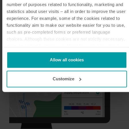
number of purposes related to functionality, marketing and
Mehr erfahren
statistics about user visits – all in order to improve the user
experience. For example, some of the cookies related to
functionality aim to make our website easier for you to use,
such as pre-completed forms or preferred language
choices. Although these cookies are not strictly necessary,
many important functions would not be available without
them.
Kamstrup makes use of third-party cookies. A third-party
Allow all cookies
cookie is installed by someone other than us, such as other
websites that provide content for our website or analysis
Customize
programmes.
You can at any time change or withdraw your consent from
the Cookie Declaration
here
.