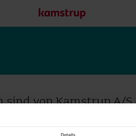
Unsere Lösungen
Unser Engagement für eine nachhaltigere Zukunft motivier
Kunden ermöglichen, Wasserverluste zu minimieren, Ver
Energieeffizienz zu maximieren und die Elektrifizierung e
Erfahren Sie mehr über unsere Lösungen
 sind von Kamstrup A/S
Details