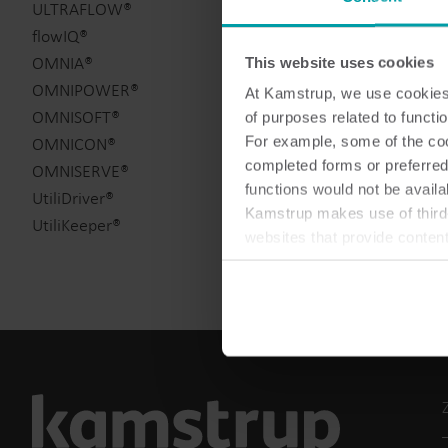
ULTRAFLOW®
flowIQ®
OMNIA®
This website uses cookies
OMNIPOWER®
At Kamstrup, we use cookies 
OMNISOFT®
of purposes related to functio
For example, some of the cook
OMNICON®
completed forms or preferred
OMNISERVE®
functions would not be availa
UtiliDriver®
Kamstrup makes use of third-
UtiliKeeper®
websites that provide conten
You can at any time change 