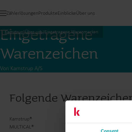
Zählerlösungen
Produkte
Einblicke
Über uns
Eingetragene
Kamstrup
|
Über uns
|
Eingetragene Warenmarken
Warenzeichen
Von Kamstrup A/S
Folgende Warenzeichen
Kamstrup®
MULTICAL®
Consent