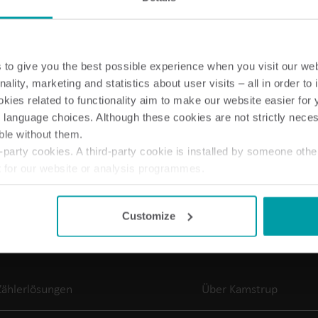
to give you the best possible experience when you visit our we
nality, marketing and statistics about user visits – all in order t
Lösungen im Wasserbereich
ies related to functionality aim to make our website easier for 
 language choices. Although these cookies are not strictly nece
Intelligente Wasserlösungen
Intelligente Wärmel
ble without them.
für präzise Messung und
für präzise Messung
effizientes Management.
effiziente Energienu
party cookies. A third-party cookie is installed by someone othe
t for our website or analysis programmes.
or withdraw your consent from the Cookie Declaration
here
.
Customize
Zählerlösungen
Über Kamstrup