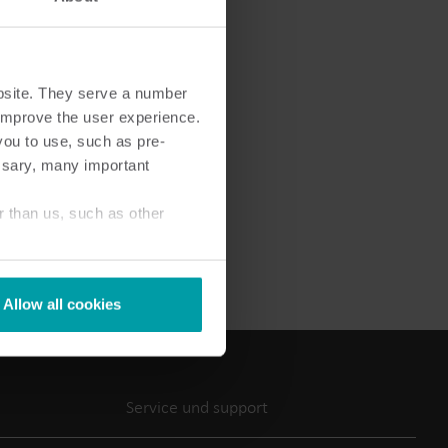
bsite. They serve a number
o improve the user experience.
Lösungen im Wärmebereich
Lösungen im Strombereich
you to use, such as pre-
ssary, many important
ösungen
Fortschrittliche
 und
Stromlösungen für präzise
tzung.
Messung und intelligentes
r than us, such as other
Energiemanagement.
Allow all cookies
Service und support