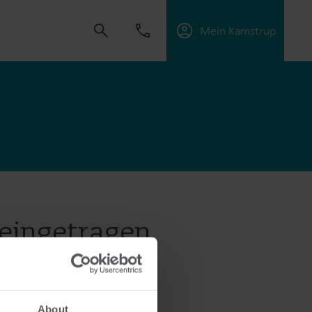
Mein Kamstrup
t uns, Lösungen zu schaffen, die es unseren
sorgungsunternehmen zu unterstützen, die
ffektiv zu managen.
 eingetragen
About