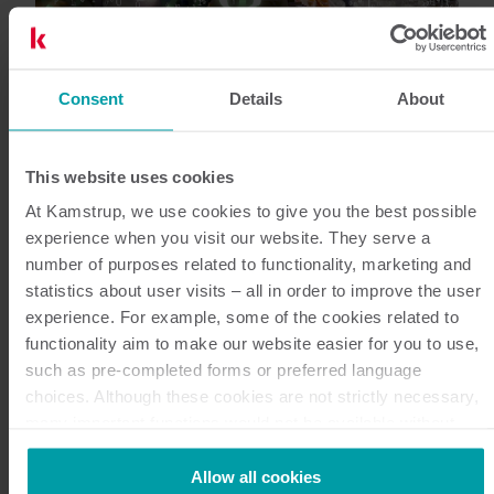
Consent
Details
About
Verarbeitung Ihrer Daten
This website uses cookies
At Kamstrup, we use cookies to give you the best possible
experience when you visit our website. They serve a
Ihre Zähler und Zählerdaten werden im READy
number of purposes related to functionality, marketing and
Manager verwaltet. Sie erhalten einfachen Zugriff auf
statistics about user visits – all in order to improve the user
Ihre Daten sowie eine Reihe von Tools. Mit deren
experience. For example, some of the cookies related to
Hilfe können Sie sich einen Überblick über ihre
functionality aim to make our website easier for you to use,
Zählerdaten verschaffen und deren Potenzial voll
such as pre-completed forms or preferred language
ausschöpfen. Verbrauchsdaten lassen sich je nach
choices. Although these cookies are not strictly necessary,
Bedarf manuell oder automatisch in Ihr
many important functions would not be available without
Abrechnungssystem oder an eine E-Mail-Adresse
them.
Kamstrup makes use of third-party cookies. A third-party
Allow all cookies
exportieren.