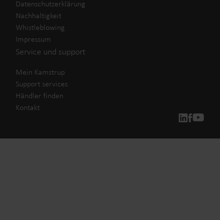
Datenschutzerklärung
Nachhaltigkeit
Whistleblowing
Impressum
Service und support
Mein Kamstrup
Support services
Händler finden
Kontakt
Unsere Lösungen
Unser Engagement für eine nachhaltigere Zukunft
motiviert uns, Lösungen zu schaffen, die es unseren