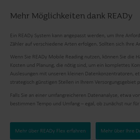
Mehr Möglichkeiten dank READy
Ein READy System kann angepasst werden, um Ihre Anforder
Zähler auf verschiedene Arten erfolgen. Sollten sich Ihre
Wenn Sie READy Mobile Reading nutzen, können Sie die Häu
Kosten und Planung, die nötig sind, um ein komplettes Ko
Auslesungen mit unseren kleinen Datenkonzentratoren, e
strategisch günstigen Stellen in Ihrem Versorgungsgebiet pl
Falls Sie an einer umfangreicheren Datenanalyse, etwa von
bestimmen Tempo und Umfang – egal, ob zunächst nur für e
Mehr über READy Flex erfahren
Mehr über Ihre D