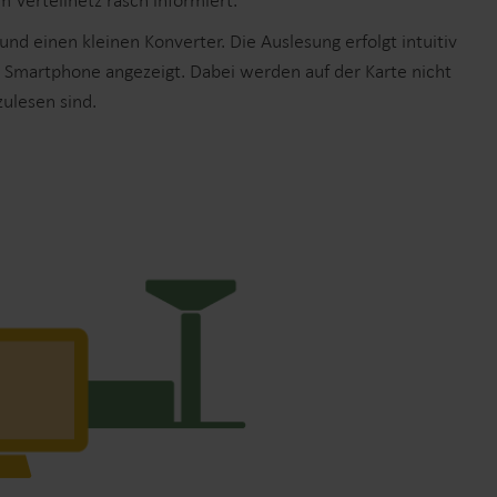
 Verteilnetz rasch informiert.
Produktzentrum
nd einen kleinen Konverter. Die Auslesung erfolgt intuitiv
inden Sie ausführliche Einblicke und Ressourcen
m Smartphone angezeigt. Dabei werden auf der Karte nicht
u all unseren innovativen Lösungen im
zulesen sind.
Produktzentrum.