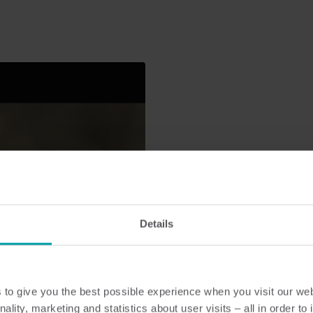
So funktioniert e
Die Umstellung auf eine Fern
Details
Fernauslesesystem gehören m
Verbrauchsschätzungen der V
auslesen – automatisch und o
to give you the best possible experience when you visit our we
nality, marketing and statistics about user visits – all in order t