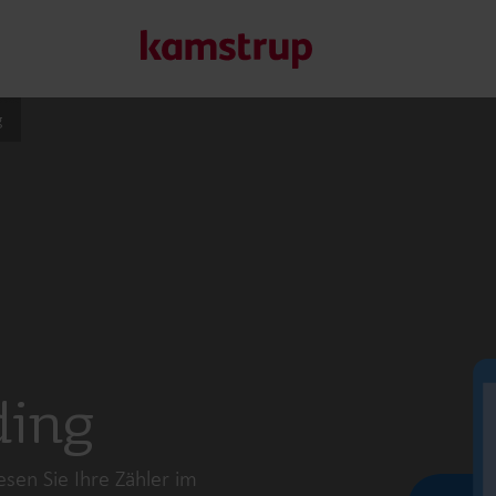
g
Unsere Lösungen
Unser Engagement für eine nachhaltigere Zukunft motivier
Kunden ermöglichen, Wasserverluste zu minimieren, Ver
Energieeffizienz zu maximieren und die Elektrifizierung e
Erfahren Sie mehr über unsere Lösungen
ding
sen Sie Ihre Zähler im