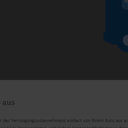
Lösungen im Wasserbereich
Intelligente Wasserlösungen
Intelligente Wärmel
für präzise Messung und
für präzise Messung
effizientes Management.
effiziente Energienu
 aus
r des Versorgungsunternehmens einfach von Ihrem Auto aus ausl