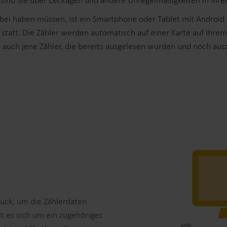
sind Sie über Leckagen und andere Unregelmäßigkeiten in Ihrem
Lösungen im Submetering-Bereich
abei haben müssen, ist ein Smartphone oder Tablet mit Android u
Submetering-Lösungen für präzise Erfassung und
F
tatt. Die Zähler werden automatisch auf einer Karte auf Ihre
effizientes Ressourcenmanagement.
z
n auch jene Zähler, die bereits ausgelesen wurden und noch aus
ruck, um die Zählerdaten
t es sich um ein zugehöriges