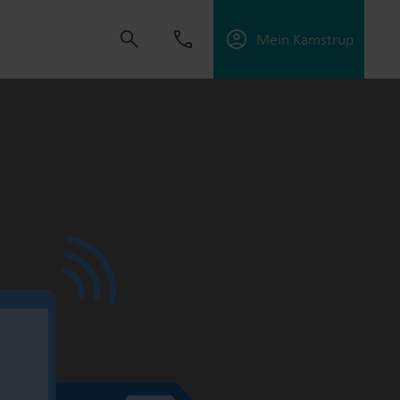
Mein Kamstrup
t uns, Lösungen zu schaffen, die es unseren
sorgungsunternehmen zu unterstützen, die
ffektiv zu managen.