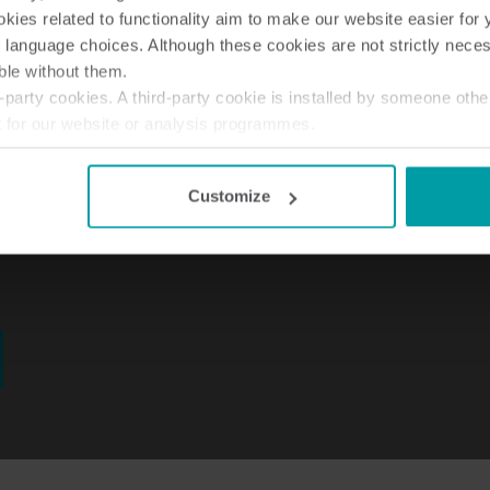
ies related to functionality aim to make our website easier for 
 language choices. Although these cookies are not strictly nece
ble without them.
party cookies. A third-party cookie is installed by someone othe
t for our website or analysis programmes.
or withdraw your consent from the Cookie Declaration
here
.
Customize