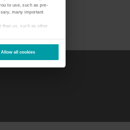
you to use, such as pre-
ssary, many important
r than us, such as other
Allow all cookies