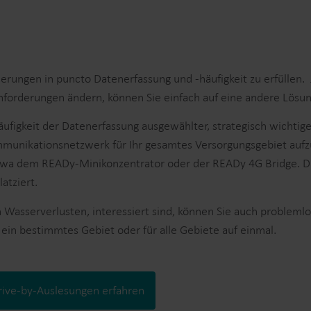
ungen in puncto Datenerfassung und -häufigkeit zu erfüllen. 
 Anforderungen ändern, können Sie einfach auf eine andere Lösu
figkeit der Datenerfassung ausgewählter, strategisch wichtig
mmunikationsnetzwerk für Ihr gesamtes Versorgungsgebiet aufz
twa dem READy-Minikonzentrator oder der READy 4G Bridge. Di
atziert.
 Wasserverlusten, interessiert sind, können Sie auch probleml
in bestimmtes Gebiet oder für alle Gebiete auf einmal.
rive-by-Auslesungen erfahren