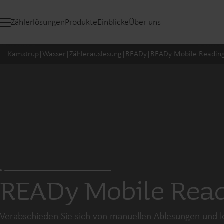
Zählerlösungen
Produkte
Einblicke
Über uns
Kamstrup
|
Wasser
|
Zählerauslesung
|
READy
|
READy Mobile Readin
READy Mobile Rea
Verabschieden Sie sich von manuellen Ablesungen und le