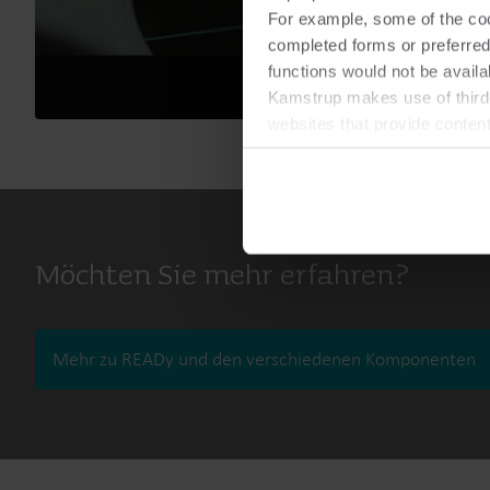
For example, some of the cook
completed forms or preferred
functions would not be availa
Kamstrup makes use of third-
websites that provide conten
You can at any time change 
Möchten Sie mehr erfahren?
Mehr zu READy und den verschiedenen Komponenten