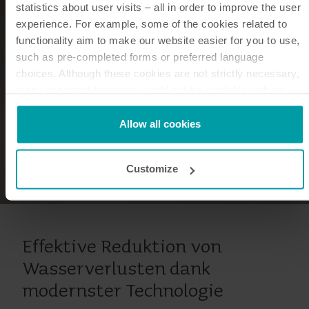
statistics about user visits – all in order to improve the user
experience. For example, some of the cookies related to
functionality aim to make our website easier for you to use,
such as pre-completed forms or preferred language
choices. Although these cookies are not strictly necessary,
many important functions would not be available without
them.
Kamstrup makes use of third-party cookies. A third-party
Allow all cookies
cookie is installed by someone other than us, such as other
websites that provide content for our website or analysis
Customize
programmes.
You can at any time change or withdraw your consent from
the Cookie Declaration
here
.
Effektive Reduktion von
Wasserverlusten dank
modernster Technologie