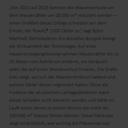
„Von 2022 auf 2023 konnten die Wasserverluste vor
dem Wasserzähler um 28.000 m³ reduziert werden –
einen Großteil dieses Erfolgs schreiben wir dem
Einsatz der flowIQ® 2200 Zähler zu“, sagt Björn
Mattheß, Betriebsleiter. Ein aktuelles Beispiel belegt
die Wirksamkeit der Technologie: Auf einer
Hauptversorgungsleitung nahmen Wasserzähler bis zu
Unsere Lösungen
25 Meter vom Rohrbruch entfernt, ein Geräusch
wahr, das auf einen Wasserverlust hinwies. Die Grafik
Unser Engagement für eine nachhaltigere Zukunft
links zeigt, wo sich der Wasserrohrbruch befand und
motiviert uns, Lösungen zu schaffen, die es unseren
welche Zähler diesen registriert haben. Ohne die
Kunden ermöglichen, Wasserverluste zu minimieren,
Funktion der akustischen Leckagedetektion wäre
Versorgungsunternehmen zu unterstützen, die
dieser Schaden nicht bemerkt worden und hätte im
Energieeffizienz zu maximieren und die Elektrifizierung
Laufe eines Jahres zu einem Verlust von mehr als
effektiv zu managen.
Lösungen im Wasserbereich
100.000 m³ Wasser führen können. Diese Fallstudie
Lösungen im Wärmebereich
zeigt eindrücklich, wie wichtig die Prävention von